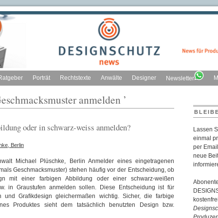
Ratgeber
Porträt
Rechtstexte
Anwälte
Designer
M
Newsletter
 Geschmacksmuster anmelden ’
BLEIB
ildung oder in schwarz-weiss anmelden?
Lassen S
einmal p
ke, Berlin
per Email
neue Bei
walt Michael Plüschke, Berlin Anmelder eines eingetragenen
informier
mals Geschmacksmuster) stehen häufig vor der Entscheidung, ob
gn mit einer farbigen Abbildung oder einer schwarz-weißen
Abonente
w. in Graustufen anmelden sollen. Diese Entscheidung ist für
DESIGNSC
n und Grafikdesign gleichermaßen wichtig. Sicher, die farbige
kostenfr
nes Produktes sieht dem tatsächlich benutzten Design bzw.
Designsch
Produzen