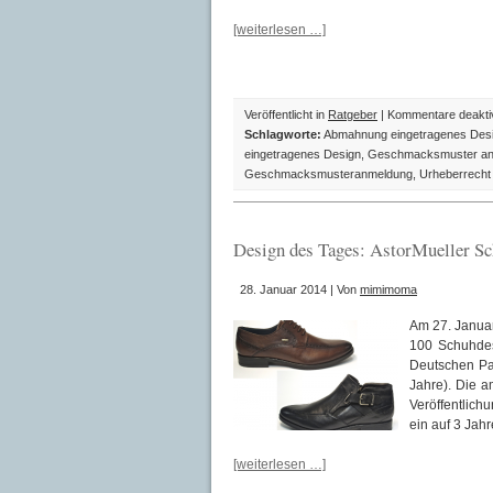
[weiterlesen …]
Veröffentlicht in
Ratgeber
|
Kommentare deaktiv
Schlagworte:
Abmahnung eingetragenes Des
eingetragenes Design
,
Geschmacksmuster an
Geschmacksmusteranmeldung
,
Urheberrecht
Design des Tages: AstorMueller Sc
28. Januar 2014 | Von
mimimoma
Am 27. Janua
100 Schuhde
Deutschen Pa
Jahre). Die a
Veröffentlich
ein auf 3 Jahr
[weiterlesen …]