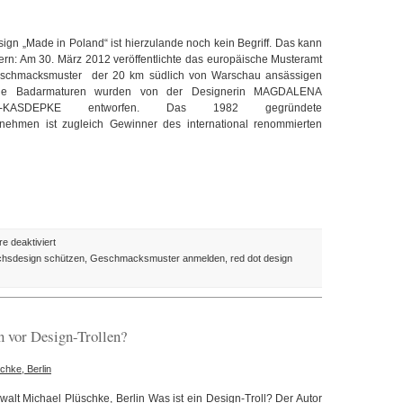
Land
gn „Made in Poland“ ist hierzulande noch kein Begriff. Das kann
ern: Am 30. März 2012 veröffentlichte das europäische Musteramt
schmacksmuster der 20 km südlich von Warschau ansässigen
ie Badarmaturen wurden von der Designerin MAGDALENA
ICZ-KASDEPKE entworfen. Das 1982 gegründete
rnehmen ist zugleich Gewinner des international renommierten
für
 deaktiviert
Design
hsdesign schützen
,
Geschmacksmuster anmelden
,
red dot design
des
Tages:
Badarmaturen
aus
n vor Design-Trollen?
Masowien
chke, Berlin
alt Michael Plüschke, Berlin Was ist ein Design-Troll? Der Autor