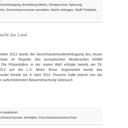
Teddybär
rkeneintragung
,
Anmeldung Marke
,
Designschutz Spiezeug
,
mit
arke
,
Geschmacksmuster anmelden
,
Marke eintragen
,
Steiff-Teddybär
,
„Knopf-
im-
Ohr“
als
aucht das Land
Postitions-
Marke
nicht
schutzfähig
ber 2012 wurde die Geschmacksmustereintragung des neuen
yman im Register des europäischen Musteramtes HABM
t. Die Präsentation in der realen Welt erfolgte bereits am 29.
012 auf der L.A. Motor Show. Angemeldet wurde das
ster bereits am 6. April 2011. Porsche hatte jedoch von der
der aufschiebenden Bekanntmachung Gebrauch
für
 deaktiviert
Design
chmacksmuster anmelden
,
Geschmacksmusterschutz
des
Tages: