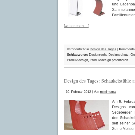
und Ladenba
Sammelanmel
Familienunter
[weiterlesen …]
Veröffentlicht in
Design des Tages
|
Kommentare
Schlagworte:
Designrecht
,
Designschutz
,
Ge
Produktdesign
,
Produktdesign patentieren
Design des Tages: Schaukelstühle 
10. Februar 2012 | Von
mimimoma
Am 9. Februa
Designs von
Segeberger Ti
den Schaukels
seit seiner 
Seine Meister