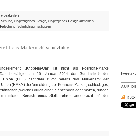
für
 deaktiviert
Design
z Schuhe
,
eingetragenes Design
,
eingetrgenes Design anmelden
,
des
Fälschung
,
Schuhdesign schützen
Tages:
AstorMueller
Schuhe
ostitions-Marke nicht schutzfähig
aus
der
Schweiz
ungselement „Knopf-im-Ohr“ ist nicht als Positions-Marke
Tweets 
. Das bestätigte am 16. Januar 2014 der Gerichtshofs der
n Union (EuG) nachdem zuvor bereits das Markenamt der
 Union (HABM) die Anmeldung der Positions-Marke „rechteckiges,
AUF D
offfähnchen, welches durch einen glänzenden oder matten, runden
im mittleren Bereich eines Stofftierohres angebracht ist“ der
RSS-
für
t