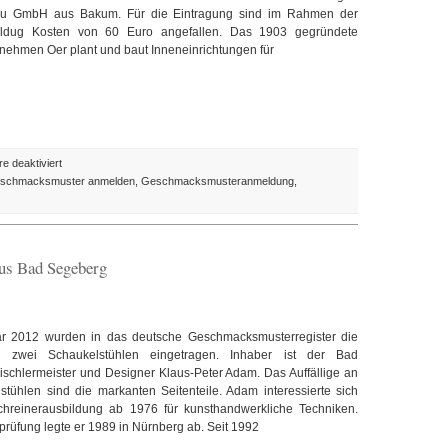
u GmbH aus Bakum. Für die Eintragung sind im Rahmen der
dug Kosten von 60 Euro angefallen. Das 1903 gegründete
nehmen Oer plant und baut Inneneinrichtungen für
für
 deaktiviert
Design
schmacksmuster anmelden
,
Geschmacksmusteranmeldung
,
des
Tages:
Mobile
Infosysteme
aus Bad Segeberg
aus
Niedersachsen
r 2012 wurden in das deutsche Geschmacksmusterregister die
 zwei Schaukelstühlen eingetragen. Inhaber ist der Bad
schlermeister und Designer Klaus-Peter Adam. Das Auffällige an
tühlen sind die markanten Seitenteile. Adam interessierte sich
Schreinerausbildung ab 1976 für kunsthandwerkliche Techniken.
prüfung legte er 1989 in Nürnberg ab. Seit 1992