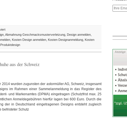
für
iert
Design
ign
,
Abmahnung Geschmacksmusterverletzung
,
Design anmelden
,
anmelden:
melden
,
Kosten Design anmelden
,
Kosten Designanmeldung
,
Kosten
Mit
 Produktdesign
farbiger
Abbildung
oder
huhe aus der Schweiz
in
schwarz-
weiss
anmelden?
r 2014 wurden zugunsten der astormüller AG, Schweiz, insgesamt
signs im Rahmen einer Sammelanmeldung in das Register des
tent- und Markenamtes (DPMA) eingetragen (Schutzfrist max. 25
mtlichen Anmeldegebühren hierfür lagen bei 600 Euro. Durch die
ung der in Deutschland eingetragenen Designs entsteht zugleich
e befristeter Schutz