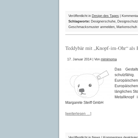
Veröffentlicht in
Design des Tages
|
Kommentare
Schlagworte:
Designerschuhe
,
Designschut
Geschmacksmuster anmelden
,
Markenschuh 
Teddybär mit „Knopf-im-Ohr“ als P
17. Januar 2014 | Von
mimimoma
Das Gestalt
schutzfähig
Europäische
Europäischen
längliches St
Metallknopf 
Margarete Steiff GmbH
[weiterlesen …]
Veröffentlicht in
News
|
Kommentare deaktivier