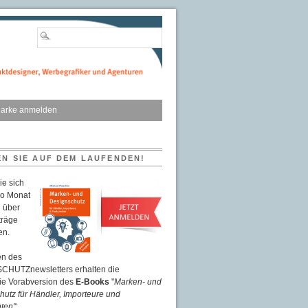
arke anmelden
EN SIE AUF DEM LAUFENDEN!
ie sich
ro Monat
 über
träge
en.
n des
HUTZnewsletters erhalten die
eie Vorabversion des
E-Books
"
Marken- und
utz für Händler, Importeure und
ten"
: