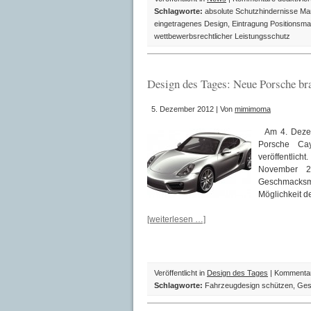
Schlagworte:
absolute Schutzhindernisse Ma
eingetragenes Design
,
Eintragung Positionsm
wettbewerbsrechtlicher Leistungsschutz
Design des Tages: Neue Porsche br
5. Dezember 2012 | Von
mimimoma
Am 4. Dezem
Porsche Ca
veröffentlich
November 2
Geschmacksmu
Möglichkeit 
[weiterlesen …]
Veröffentlicht in
Design des Tages
|
Kommentare
Schlagworte:
Fahrzeugdesign schützen
,
Ges