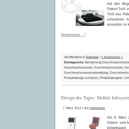
hat den Begr
Patent-Troll 
Troll das Pat
unlauteren 
einsetzen zu 
[weiterlesen …]
Veröffentlicht in
Ratgeber
|
1 Kommentar »
Schlagworte:
Abmahnung Geschmacksmuster
Geschmacksmuster
,
Geschmacksmuster
,
Ge
Geschmacksmusteranmeldung
,
Geschmacksm
Produktdesign schützen
,
Produktdesigner
,
Urh
Design des Tages: Mobile Infosyst
7. März 2012 | Von
mimimoma
Am 6. März 
Patent- und 
eingetragen.