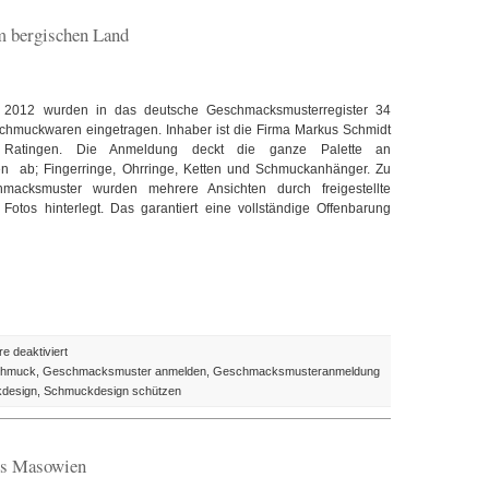
Neue
m bergischen Land
Porsche
braucht
das
Land
l 2012 wurden in das deutsche Geschmacksmusterregister 34
Schmuckwaren eingetragen. Inhaber ist die Firma Markus Schmidt
atingen. Die Anmeldung deckt die ganze Palette an
 ab; Fingerringe, Ohrringe, Ketten und Schmuckanhänger. Zu
macksmuster wurden mehrere Ansichten durch freigestellte
Fotos hinterlegt. Das garantiert eine vollständige Offenbarung
für
 deaktiviert
Design
chmuck
,
Geschmacksmuster anmelden
,
Geschmacksmusteranmeldung
des
design
,
Schmuckdesign schützen
Tages:
Schmuck
aus
us Masowien
dem
bergischen