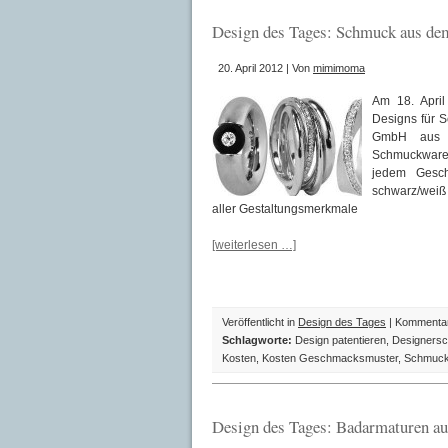
Design des Tages: Schmuck aus de
20. April 2012 | Von
mimimoma
Am 18. Apri
Designs für 
GmbH aus R
Schmuckwaren
jedem Gesch
schwarz/weiß 
aller Gestaltungsmerkmale
[weiterlesen …]
Veröffentlicht in
Design des Tages
|
Kommentare
Schlagworte:
Design patentieren
,
Designers
Kosten
,
Kosten Geschmacksmuster
,
Schmuck
Design des Tages: Badarmaturen a