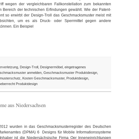
iff wegen der vergleichbaren Fallkonstellation zum bekannten
im Bereich der technischen Erfindungen gewählt. Wie der Patent-
ent so erwirbt der Design-Troll das Geschmacksmuster meist mit
Absichten, um es als Druck- oder Sperrmittel gegen andere
können. Ein Beispiel
verletzung
,
Design-Troll
,
Designermöbel
,
eingetragenes
schmacksmuster anmelden
,
Geschmacksmuster Produktdesign
,
usterschutz
,
Kosten Geschmacksmuster
,
Produktdesign
,
eberrecht Produktdesign
eme aus Niedersachsen
2012 wurden in das Geschmacksmusterregister des Deutschen
Markenamtes (DPMA) 6 Designs für Mobile Informationssysteme
 Inhaber ist die Niedersächsische Firma Oer Inneneinrichtungen