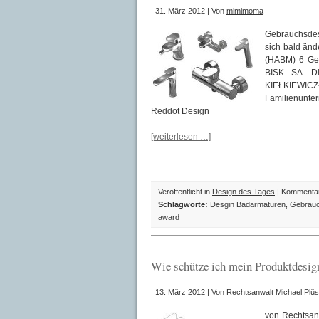
31. März 2012 | Von
mimimoma
Gebrauchsdesi
sich bald änd
(HABM) 6 Ge
BISK SA. D
KIEŁKIEW
Familienunte
Reddot Design
[weiterlesen …]
Veröffentlicht in
Design des Tages
|
Kommentare
Schlagworte:
Desgin Badarmaturen
,
Gebrauc
award
Wie schütze ich mein Produktdesig
13. März 2012 | Von
Rechtsanwalt Michael Plüs
von Rechtsanw