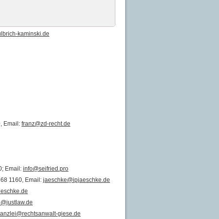
lbrich-kaminski.de
0, Email:
franz@zd-recht.de
0; Email:
info@seifried.pro
8 68 1160, Email:
jaeschke@ipjaeschke.de
ueschke.de
o@justlaw.de
anzlei@rechtsanwalt-giese.de