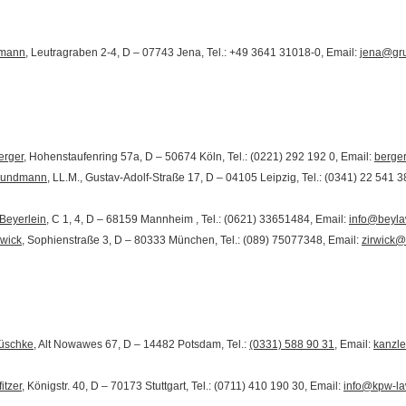
fmann
, Leutragraben 2-4, D – 07743 Jena, Tel.: +49 3641 31018-0, Email:
jena@gru
erger
, Hohenstaufenring 57a, D – 50674 Köln, Tel.: (0221) 292 192 0, Email:
berge
Grundmann
, LL.M., Gustav-Adolf-Straße 17, D – 04105 Leipzig, Tel.: (0341) 22 541 3
 Beyerlein
, C 1, 4, D – 68159 Mannheim , Tel.: (0621) 33651484, Email:
info@beyla
rwick
, Sophienstraße 3, D – 80333 München, Tel.: (089) 75077348, Email:
zirwick@
lüschke
, Alt Nowawes 67, D – 14482 Potsdam, Tel.:
(0331) 588 90 31
, Email:
kanzl
itzer
, Königstr. 40, D – 70173 Stuttgart, Tel.: (0711) 410 190 30, Email:
info@kpw-la