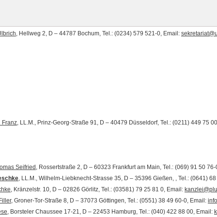
lbrich
, Hellweg 2, D – 44787 Bochum, Tel.: (0234) 579 521-0, Email:
sekretariat@u
n Franz
, LL.M., Prinz-Georg-Straße 91, D – 40479 Düsseldorf, Tel.: (0211) 449 75 0
omas Seifried
, Rossertstraße 2, D – 60323 Frankfurt am Main, Tel.: (069) 91 50 76-
aeschke
, LL.M., Wilhelm-Liebknecht-Strasse 35, D – 35396 Gießen, , Tel.: (0641) 6
chke
, Kränzelstr. 10, D – 02826 Görlitz, Tel.: (03581) 79 25 81 0, Email:
kanzlei@pl
iller
, Groner-Tor-Straße 8, D – 37073 Göttingen, Tel.: (0551) 38 49 60-0, Email:
inf
ese
, Borsteler Chaussee 17-21, D – 22453 Hamburg, Tel.: (040) 422 88 00, Email:
k