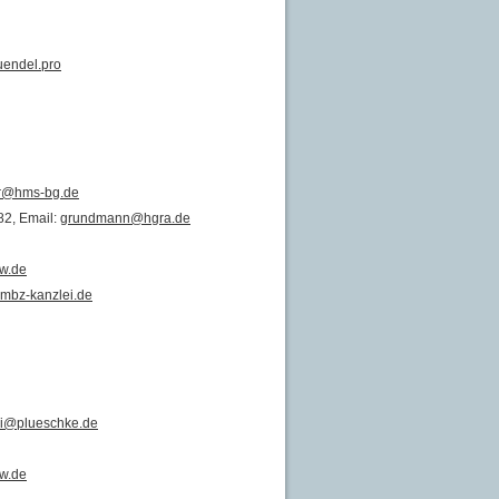
endel.pro
r@hms-bg.de
82, Email:
grundmann@hgra.de
w.de
mbz-kanzlei.de
ei@plueschke.de
w.de