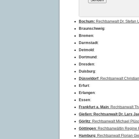
Bochum:
Rechtsanwalt Dr. Stefan U
Braunschweig
:
Bremen
:
Darmstadt
:
Detmold
:
Dortmund
:
Dresden
:
Duisburg
:
Düsseldorf
: Rechtsanwalt Christia
Erfurt
:
Erlangen
:
Essen
:
Frankfurt a. Main
: Rechtsanwalt Th
Gießen: Rechtsanwalt Dr. Lars J
Görlitz
: Rechtsanwalt Michael Plüs
Göttingen
: Rechtsanwältin Regine F
Hamburg
: Rechtsanwalt Florian Gi