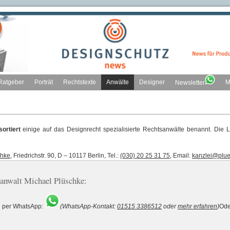
Ratgeber
Porträt
Rechtstexte
Anwälte
Designer
M
Newsletter
ortiert
einige auf das Designrecht spezialisierte Rechtsanwälte benannt. Die L
chke
, Friedrichstr. 90, D – 10117 Berlin, Tel.:
(030) 20 25 31 75
, Email:
kanzlei@plu
sanwalt Michael Plüschke:
h per WhatsApp:
(WhatsApp-Kontakt:
01515 3386512
oder
mehr erfahren
)
Ode