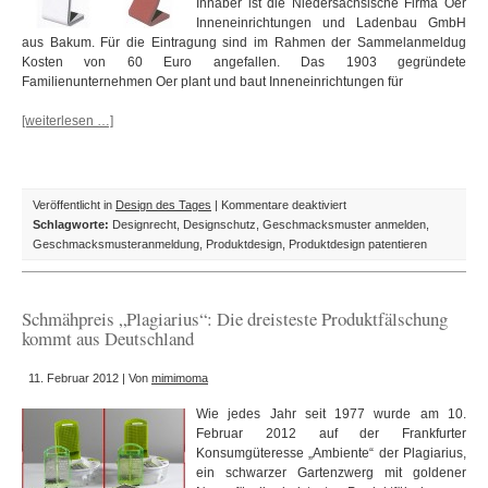
Inhaber ist die Niedersächsische Firma Oer
Inneneinrichtungen und Ladenbau GmbH
aus Bakum. Für die Eintragung sind im Rahmen der Sammelanmeldug
Kosten von 60 Euro angefallen. Das 1903 gegründete
Familienunternehmen Oer plant und baut Inneneinrichtungen für
[weiterlesen …]
für
Veröffentlicht in
Design des Tages
|
Kommentare deaktiviert
Design
Schlagworte:
Designrecht
,
Designschutz
,
Geschmacksmuster anmelden
,
des
Geschmacksmusteranmeldung
,
Produktdesign
,
Produktdesign patentieren
Tages:
Mobile
Infosysteme
Schmähpreis „Plagiarius“: Die dreisteste Produktfälschung
aus
kommt aus Deutschland
Niedersachsen
11. Februar 2012 | Von
mimimoma
Wie jedes Jahr seit 1977 wurde am 10.
Februar 2012 auf der Frankfurter
Konsumgüteresse „Ambiente“ der Plagiarius,
ein schwarzer Gartenzwerg mit goldener