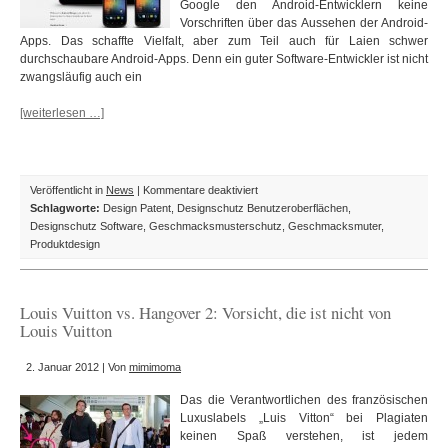
Google den Android-Entwicklern keine
Vorschriften über das Aussehen der Android-
Apps. Das schaffte Vielfalt, aber zum Teil auch für Laien schwer
durchschaubare Android-Apps. Denn ein guter Software-Entwickler ist nicht
zwangsläufig auch ein
[weiterlesen …]
für
Veröffentlicht in
News
|
Kommentare deaktiviert
Google
Schlagworte:
Design Patent
,
Designschutz Benutzeroberflächen
,
veröffentlicht
Designschutz Software
,
Geschmacksmusterschutz
,
Geschmacksmuter
,
Design-
Produktdesign
Richtlinie
für
Android-
Louis Vuitton vs. Hangover 2: Vorsicht, die ist nicht von
Apps
Louis Vuitton
2. Januar 2012 | Von
mimimoma
Das die Verantwortlichen des französischen
Luxuslabels „Luis Vitton“ bei Plagiaten
keinen Spaß verstehen, ist jedem