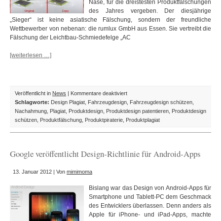
Nase, für die dreistesten Produktfälschungen
des Jahres vergeben. Der diesjährige
„Sieger“ ist keine asiatische Fälschung, sondern der freundliche
Wettbewerber von nebenan: die rumlux GmbH aus Essen. Sie vertreibt die
Fälschung der Leichtbau-Schmiedefelge „AC
[weiterlesen …]
für
Veröffentlicht in
News
|
Kommentare deaktiviert
Schmähpreis
Schlagworte:
Design Plagiat
,
Fahrzeugdesign
,
Fahrzeugdesign schützen
,
„Plagiarius“:
Nachahmung
,
Plagiat
,
Produktdesign
,
Produktdesign patentieren
,
Produktdesign
Die
schützen
,
Produktfälschung
,
Produktpiraterie
,
Produktplagiat
dreisteste
Produktfälschung
kommt
Google veröffentlicht Design-Richtlinie für Android-Apps
aus
Deutschland
13. Januar 2012 | Von
mimimoma
Bislang war das Design von Android-Apps für
Smartphone und Tablett-PC dem Geschmack
des Entwicklers überlassen. Denn anders als
Apple für iPhone- und iPad-Apps, machte