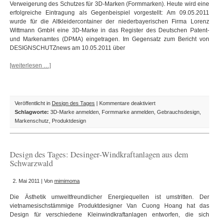
Verweigerung des Schutzes für 3D-Marken (Formmarken). Heute wird eine
erfolgreiche Eintragung als Gegenbeispiel vorgestellt: Am 09.05.2011
wurde für die Altkleidercontainer der niederbayerischen Firma Lorenz
Wittmann GmbH eine 3D-Marke in das Register des Deutschen Patent-
und Markenamtes (DPMA) eingetragen. Im Gegensatz zum Bericht von
DESIGNSCHUTZnews am 10.05.2011 über
[weiterlesen …]
für
Veröffentlicht in
Design des Tages
|
Kommentare deaktiviert
Design
Schlagworte:
3D-Marke anmelden
,
Formmarke anmelden
,
Gebrauchsdesign
,
des
Markenschutz
,
Produktdesign
Tages:
Altkleider-
Container
Design des Tages: Desinger-Windkraftanlagen aus dem
als
Schwarzwald
Formmarke
geschützt
2. Mai 2011 | Von
mimimoma
Die Ästhetik umweltfreundlicher Energiequellen ist umstritten. Der
vietnamesischstämmige Produktdesigner Van Cuong Hoang hat das
Design für verschiedene Kleinwindkraftanlagen entworfen, die sich