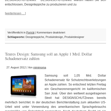
DESIGNSCHUTZnews. DESIGNSCHUTZnews: Warum haben Sie sich
entschlossen, Designteppiche zu produzieren und zu
[weiterlesen …]
für
Veröffentlicht in
Porträt
|
Kommentare deaktiviert
Designteppiche:
Schlagworte:
Designteppiche
,
Produktdesign
,
Produktdesigner
Interview
mit
Dani
Teures Design: Samsung soll an Apple 1 Mrd. Dollar
Misio
Schadenersatz zahlen
27. August 2012 | Von
mimimoma
Samsung soll 1,05 Mrd. Dollar
Schadenersatz für Schutzrechtsverletzungen
an Apple zahlen. So entschied letzten Freitag
ein Geschworenengericht im kalifornischen
San José. Über den weltweit ausgetragenen
Streit hat DESIGNSCHUTZnews bereits
mehrfach berichtet. In der deutschen Berichterstattung zum aktuellen US-
Urteil wird unter Verwendung des amerikanischen Sprachgebrauchs