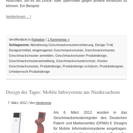
Absichten, um es als Druck- oder Sperrmittel gegen andere einsetzen zu
können. Ein Beispiel
[weiterlesen …]
Veröffentlicht in
Ratgeber
|
1 Kommentar »
Schlagworte:
Abmahnung Geschmacksmusterverletzung
,
Design-Troll
,
Designermöbel
,
eingetragenes Geschmacksmuster
,
Geschmacksmuster
,
Geschmacksmuster anmelden
,
Geschmacksmuster Produktdesign
,
Geschmacksmusteranmeldung
,
Geschmacksmusterschutz
,
Kosten
Geschmacksmuster
,
Produktdesign
,
Produktdesign schützen
,
Produktdesigner
,
Urheberrecht Produktdesign
Design des Tages: Mobile Infosysteme aus Niedersachsen
7. März 2012 | Von
mimimoma
Am 6. März 2012 wurden in das
Geschmacksmusterregister des Deutschen
Patent- und Markenamtes (DPMA) 6 Designs
für Mobile Informationssysteme eingetragen.