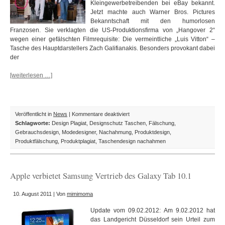
Kleingewerbetreibenden bei eBay bekannt.
Jetzt machte auch Warner Bros. Pictures
Bekanntschaft mit den humorlosen
Franzosen. Sie verklagten die US-Produktionsfirma von „Hangover 2“
wegen einer gefälschten Filmrequisite: Die vermeintliche „Luis Vitton“ –
Tasche des Hauptdarstellers Zach Galifianakis. Besonders provokant dabei
der
[weiterlesen …]
für
Veröffentlicht in
News
|
Kommentare deaktiviert
Louis
Schlagworte:
Design Plagiat
,
Designschutz Taschen
,
Fälschung
,
Vuitton
Gebrauchsdesign
,
Modedesigner
,
Nachahmung
,
Produktdesign
,
vs.
Produktfälschung
,
Produktplagiat
,
Taschendesign nachahmen
Hangover
2:
Vorsicht,
Apple verbietet Samsung Vertrieb des Galaxy Tab 10.1
die
ist
10. August 2011 | Von
mimimoma
nicht
von
Update vom 09.02.2012: Am 9.02.2012 hat
Louis
das Landgericht Düsseldorf sein Urteil zum
Vuitton