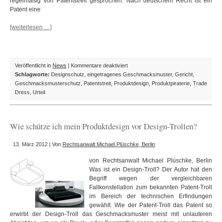
regelmäßig von Patentstreit gesprochen. Nach deutschem Recht ist ein
Patent eine
[weiterlesen …]
für
Veröffentlicht in
News
|
Kommentare deaktiviert
Teures
Schlagworte:
Designschutz
,
eingetragenes Geschmacksmuster
,
Gericht
,
Design:
Geschmacksmusterschutz
,
Patentstreit
,
Produktdesign
,
Produktpiraterie
,
Trade
Samsung
Dress
,
Urteil
soll
an
Apple
Wie schütze ich mein Produktdesign vor Design-Trollen?
1
Mrd.
13. März 2012 | Von
Rechtsanwalt Michael Plüschke, Berlin
Dollar
Schadenersatz
von Rechtsanwalt Michael Plüschke, Berlin
zahlen
Was ist ein Design-Troll? Der Autor hat den
Begriff wegen der vergleichbaren
Fallkonstellation zum bekannten Patent-Troll
im Bereich der technischen Erfindungen
gewählt. Wie der Patent-Troll das Patent so
erwirbt der Design-Troll das Geschmacksmuster meist mit unlauteren