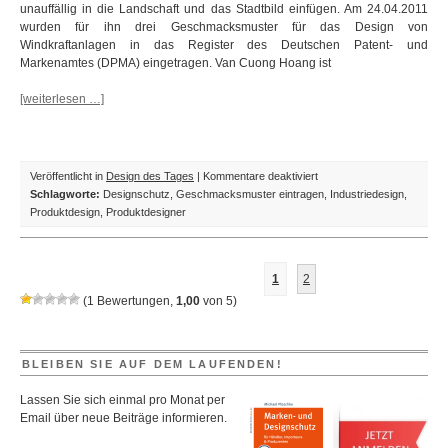
unauffällig in die Landschaft und das Stadtbild einfügen. Am 24.04.2011
wurden für ihn drei Geschmacksmuster für das Design von
Windkraftanlagen in das Register des Deutschen Patent- und
Markenamtes (DPMA) eingetragen. Van Cuong Hoang ist
[weiterlesen …]
für
Veröffentlicht in
Design des Tages
|
Kommentare deaktiviert
Design
Schlagworte:
Designschutz
,
Geschmacksmuster eintragen
,
Industriedesign
,
des
Produktdesign
,
Produktdesigner
Tages:
Desinger-
Windkraftanlagen
1
2
aus
(
1
Bewertungen,
1,00
von
5
)
dem
Schwarzwald
BLEIBEN SIE AUF DEM LAUFENDEN!
Lassen Sie sich einmal pro Monat per
Email über neue Beiträge informieren.