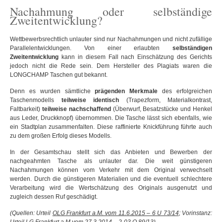
Nachahmung oder selbständige
Zweitentwicklung?
Wettbewerbsrechtlich unlauter sind nur Nachahmungen und nicht zufällige
Parallelentwicklungen. Von einer erlaubten
selbständigen
Zweitentwicklung
kann in diesem Fall nach Einschätzung des Gerichts
jedoch nicht die Rede sein. Dem Hersteller des Plagiats waren die
LONGCHAMP Taschen gut bekannt.
Denn es wurden sämtliche
prägenden Merkmale
des erfolgreichen
Taschenmodells
teilweise identisch
(Trapezform, Materialkontrast,
Faltbarkeit)
teilweise nachschaffend
(Überwurf, Besatzstücke und Henkel
aus Leder, Druckknopf) übernommen. Die Tasche lässt sich ebenfalls, wie
ein Stadtplan zusammenfalten. Diese raffinierte Knickführung führte auch
zu dem großen Erfolg dieses Modells.
In der Gesamtschau stellt sich das Anbieten und Bewerben der
nachgeahmten Tasche als unlauter dar. Die weit günstigeren
Nachahmungen können vom Verkehr mit dem Original verwechselt
werden. Durch die günstigeren Materialien und die eventuell schlechtere
Verarbeitung wird die Wertschätzung des Originals ausgenutzt und
zugleich dessen Ruf geschädigt.
(Quellen: Urteil
OLG Frankfurt a.M. vom 11.6.2015 – 6 U 73/14
; Vorinstanz: