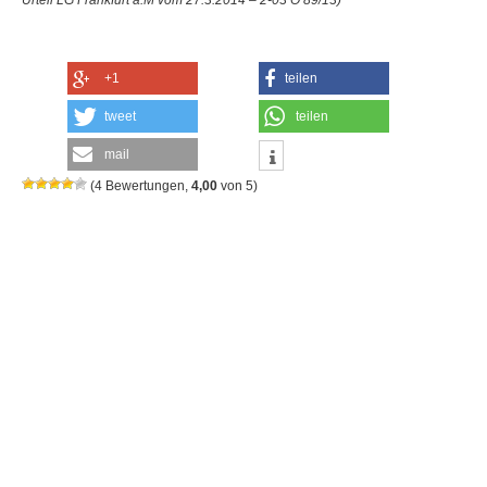
Urteil LG Frankfurt a.M vom 27.3.2014 – 2-03 O 89/13)
+1
teilen
tweet
teilen
mail
(
4
Bewertungen,
4,00
von
5
)