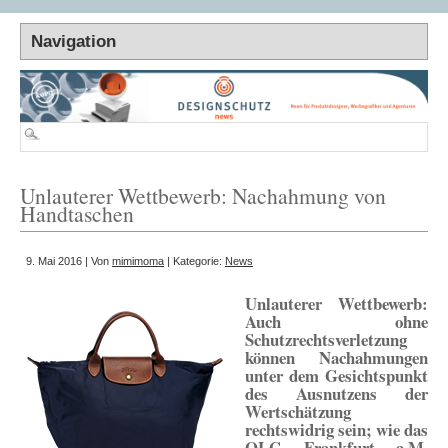
Unlauterer Wettbewerb: Nachahmung von
Handtaschen
9. Mai 2016 | Von
mimimoma
| Kategorie:
News
Unlauterer Wettbewerb:
Auch ohne
Schutzrechtsverletzung
können Nachahmungen
unter dem Gesichtspunkt
des Ausnutzens der
Wertschätzung
rechtswidrig sein; wie das
OLG Frankfurt a.M.