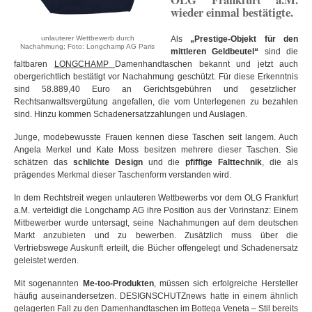
wieder einmal bestätigte.
unlauterer Wettbewerb durch
Als
„Prestige-Objekt für den
Nachahmung; Foto: Longchamp AG Paris
mittleren Geldbeutel“
sind die
faltbaren
LONGCHAMP
Damenhandtaschen bekannt und jetzt auch
obergerichtlich bestätigt vor Nachahmung geschützt. Für diese Erkenntnis
sind 58.889,40 Euro an Gerichtsgebühren und gesetzlicher
Rechtsanwaltsvergütung angefallen, die vom Unterlegenen zu bezahlen
sind. Hinzu kommen Schadenersatzzahlungen und Auslagen.
Junge, modebewusste Frauen kennen diese Taschen seit langem. Auch
Angela Merkel und Kate Moss besitzen mehrere dieser Taschen. Sie
schätzen das
schlichte Design
und die
pfiffige Falttechnik
, die als
prägendes Merkmal dieser Taschenform verstanden wird.
In dem Rechtstreit wegen unlauteren Wettbewerbs vor dem OLG Frankfurt
a.M. verteidigt die Longchamp AG ihre Position aus der Vorinstanz: Einem
Mitbewerber wurde untersagt, seine Nachahmungen auf dem deutschen
Markt anzubieten und zu bewerben. Zusätzlich muss über die
Vertriebswege Auskunft erteilt, die Bücher offengelegt und Schadenersatz
geleistet werden.
Mit sogenannten
Me-too-Produkten
, müssen sich erfolgreiche Hersteller
häufig auseinandersetzen. DESIGNSCHUTZnews hatte in einem ähnlich
gelagerten Fall zu den Damenhandtaschen im
Bottega Veneta
– Stil bereits