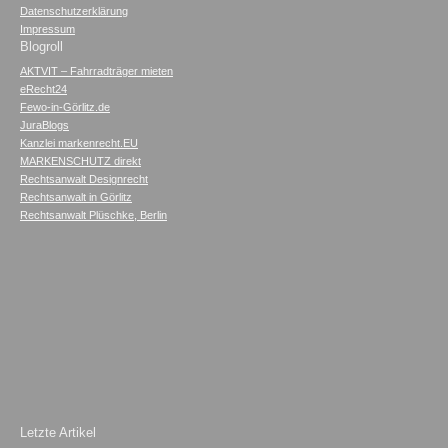
Datenschutzerklärung
Impressum
Blogroll
AKTVIT – Fahrradträger mieten
eRecht24
Fewo-in-Görlitz.de
JuraBlogs
Kanzlei markenrecht.EU
MARKENSCHUTZ direkt
Rechtsanwalt Designrecht
Rechtsanwalt in Görlitz
Rechtsanwalt Plüschke, Berlin
Letzte Artikel