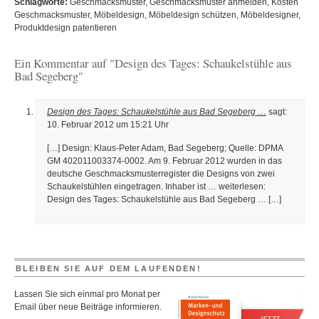
Schlagworte:
Geschmacksmuster
,
Geschmacksmuster anmelden
,
Kosten
Geschmacksmuster
,
Möbeldesign
,
Möbeldesign schützen
,
Möbeldesigner
,
Produktdesign patentieren
Ein Kommentar auf "Design des Tages: Schaukelstühle aus
Bad Segeberg"
Design des Tages: Schaukelstühle aus Bad Segeberg …
sagt:
10. Februar 2012 um 15:21 Uhr
[…] Design: Klaus-Peter Adam, Bad Segeberg; Quelle: DPMA
GM 402011003374-0002. Am 9. Februar 2012 wurden in das
deutsche Geschmacksmusterregister die Designs von zwei
Schaukelstühlen eingetragen. Inhaber ist … weiterlesen:
Design des Tages: Schaukelstühle aus Bad Segeberg … […]
BLEIBEN SIE AUF DEM LAUFENDEN!
Lassen Sie sich einmal pro Monat per
Email über neue Beiträge informieren.