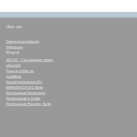
Über uns
Datenschutzerklärung
Impressum
Blogroll
AKTVIT – Fahrradträger mieten
eRecht24
Fewo-in-Görlitz.de
JuraBlogs
Kanzlei markenrecht.EU
MARKENSCHUTZ direkt
Rechtsanwalt Designrecht
Rechtsanwalt in Görlitz
Rechtsanwalt Plüschke, Berlin