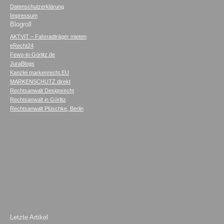
Datenschutzerklärung
Impressum
Blogroll
AKTVIT – Fahrradträger mieten
eRecht24
Fewo-in-Görlitz.de
JuraBlogs
Kanzlei markenrecht.EU
MARKENSCHUTZ direkt
Rechtsanwalt Designrecht
Rechtsanwalt in Görlitz
Rechtsanwalt Plüschke, Berlin
Letzte Artikel