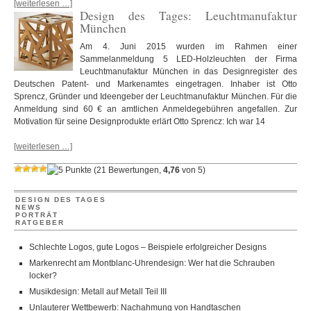
[weiterlesen …]
Design des Tages: Leuchtmanufaktur
München
Am 4. Juni 2015 wurden im Rahmen einer
Sammelanmeldung 5 LED-Holzleuchten der Firma
Leuchtmanufaktur München in das Designregister des
Deutschen Patent- und Markenamtes eingetragen. Inhaber ist Otto
Sprencz, Gründer und Ideengeber der Leuchtmanufaktur München. Für die
Anmeldung sind 60 € an amtlichen Anmeldegebühren angefallen. Zur
Motivation für seine Designprodukte erlärt Otto Sprencz: Ich war 14
[weiterlesen …]
(
21
Bewertungen,
4,76
von
5
)
DESIGN DES TAGES
NEWS
PORTRÄT
RATGEBER
Schlechte Logos, gute Logos – Beispiele erfolgreicher Designs
Markenrecht am Montblanc-Uhrendesign: Wer hat die Schrauben
locker?
Musikdesign: Metall auf Metall Teil III
Unlauterer Wettbewerb: Nachahmung von Handtaschen