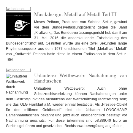
[weiterlesen …]
Musikdesign: Metall auf Metall Teil III
Moses Pelham, Produzent von Sabrina Setlur, gewinnt
vor dem Bundesverfassungsgericht gegen die Band
„Kraftwerk„. Das Bundesverfassungsgericht hob damit am
31. Mai 2016 die anderslautende Entscheidung des
Bundesgerichtshof auf. Gestritten wurde um eine zwei Sekunden lange
Rhythmussequenz aus dem 1977 erschienenen Titel „Metall auf Metall“
von „Kraftwerk“. Pelham hatte diese in einem Endlosloop in dem Setlur-
Titel
[weiterlesen …]
Unlauterer Wettbewerb: Nachahmung von
Handtaschen
Unlauterer Wettbewerb: Auch ohne
Schutzrechtsverletzung können Nachahmungen unter
dem Gesichtspunkt des Ausnutzens der Wertschätzung rechtswidrig sein;
wie das OLG Frankfurt a.M. wieder einmal bestätigte. Als „Prestige-Objekt
für den mittleren Geldbeutel“ sind die faltbaren LONGCHAMP
Damenhandtaschen bekannt und jetzt auch obergerichtlich bestätigt vor
Nachahmung geschützt. Für diese Erkenntnis sind 58.889,40 Euro an
Gerichtsgebühren und gesetzlicher Rechtsanwaltsvergütung angefallen,