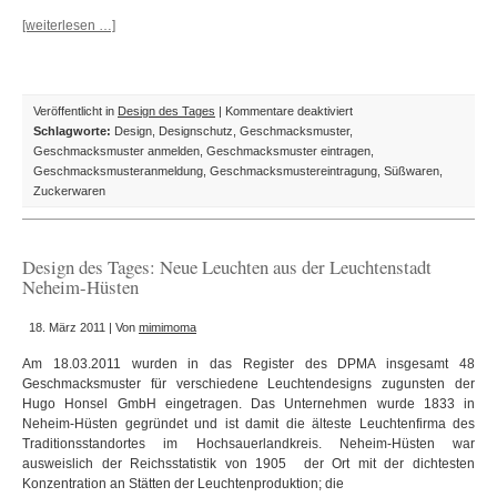
[weiterlesen …]
für
Veröffentlicht in
Design des Tages
|
Kommentare deaktiviert
Design
Schlagworte:
Design
,
Designschutz
,
Geschmacksmuster
,
des
Geschmacksmuster anmelden
,
Geschmacksmuster eintragen
,
Tages:
Geschmacksmusteranmeldung
,
Geschmacksmustereintragung
,
Süßwaren
,
Die
Zuckerwaren
HARIBO
Silberschildkröte
Design des Tages: Neue Leuchten aus der Leuchtenstadt
Neheim-Hüsten
18. März 2011 | Von
mimimoma
Am 18.03.2011 wurden in das Register des DPMA insgesamt 48
Geschmacksmuster für verschiedene Leuchtendesigns zugunsten der
Hugo Honsel GmbH eingetragen. Das Unternehmen wurde 1833 in
Neheim-Hüsten gegründet und ist damit die älteste Leuchtenfirma des
Traditionsstandortes im Hochsauerlandkreis. Neheim-Hüsten war
ausweislich der Reichsstatistik von 1905 der Ort mit der dichtesten
Konzentration an Stätten der Leuchtenproduktion; die