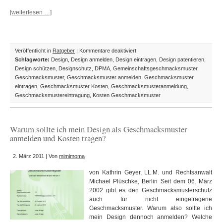
[weiterlesen …]
für
Veröffentlicht in
Ratgeber
|
Kommentare deaktiviert
Wie
Schlagworte:
Design
,
Design anmelden
,
Design eintragen
,
Design patentieren
,
melde
Design schützen
,
Designschutz
,
DPMA
,
Gemeinschaftsgeschmacksmuster
,
ich
Geschmacksmuster
,
Geschmacksmuster anmelden
,
Geschmacksmuster
ein
eintragen
,
Geschmacksmuster Kosten
,
Geschmacksmusteranmeldung
,
Geschmacksmuster
Geschmacksmustereintragung
,
Kosten Geschmacksmuster
richtig
an?
Warum sollte ich mein Design als Geschmacksmuster
anmelden und Kosten tragen?
2. März 2011 | Von
mimimoma
von Kathrin Geyer, LL.M. und Rechtsanwalt
Michael Plüschke, Berlin Seit dem 06. März
2002 gibt es den Geschmacksmusterschutz
auch für nicht eingetragene
Geschmacksmuster. Warum also sollte ich
mein Design dennoch anmelden? Welche