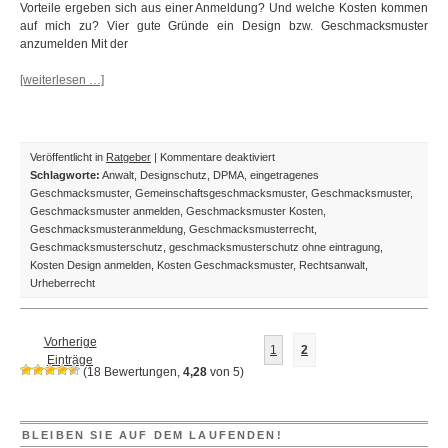
Vorteile ergeben sich aus einer Anmeldung? Und welche Kosten kommen
auf mich zu? Vier gute Gründe ein Design bzw. Geschmacksmuster
anzumelden Mit der
[weiterlesen …]
für
Veröffentlicht in
Ratgeber
|
Kommentare deaktiviert
Warum
Schlagworte:
Anwalt
,
Designschutz
,
DPMA
,
eingetragenes
sollte
Geschmacksmuster
,
Gemeinschaftsgeschmacksmuster
,
Geschmacksmuster
,
ich
Geschmacksmuster anmelden
,
Geschmacksmuster Kosten
,
mein
Geschmacksmusteranmeldung
,
Geschmacksmusterrecht
,
Design
Geschmacksmusterschutz
,
geschmacksmusterschutz ohne eintragung
,
als
Kosten Design anmelden
,
Kosten Geschmacksmuster
,
Rechtsanwalt
,
Geschmacksmuster
Urheberrecht
anmelden
und
Kosten
Vorherige
1
2
tragen?
Einträge
(
18
Bewertungen,
4,28
von
5
)
BLEIBEN SIE AUF DEM LAUFENDEN!