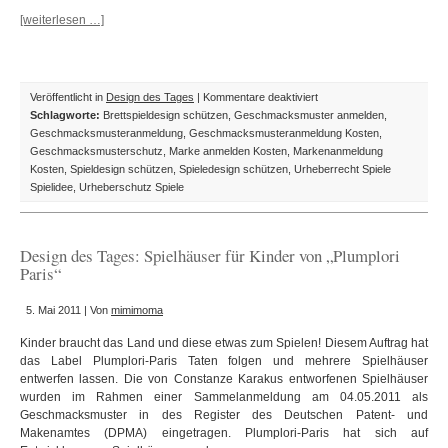
[weiterlesen …]
für
Veröffentlicht in
Design des Tages
|
Kommentare deaktiviert
Design
Schlagworte:
Brettspieldesign schützen
,
Geschmacksmuster anmelden
,
des
Geschmacksmusteranmeldung
,
Geschmacksmusteranmeldung Kosten
,
Tages:
Geschmacksmusterschutz
,
Marke anmelden Kosten
,
Markenanmeldung
Moeraki
Kosten
,
Spieldesign schützen
,
Spieledesign schützen
,
Urheberrecht Spiele
Spieldesign
Spielidee
,
Urheberschutz Spiele
als
Geschmacksmuster
geschützt
Design des Tages: Spielhäuser für Kinder von „Plumplori
Paris“
5. Mai 2011 | Von
mimimoma
Kinder braucht das Land und diese etwas zum Spielen! Diesem Auftrag hat
das Label Plumplori-Paris Taten folgen und mehrere Spielhäuser
entwerfen lassen. Die von Constanze Karakus entworfenen Spielhäuser
wurden im Rahmen einer Sammelanmeldung am 04.05.2011 als
Geschmacksmuster in des Register des Deutschen Patent- und
Makenamtes (DPMA) eingetragen. Plumplori-Paris hat sich auf