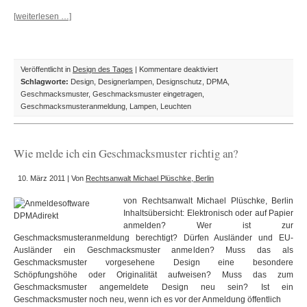
[weiterlesen …]
für
Veröffentlicht in
Design des Tages
|
Kommentare deaktiviert
Design
Schlagworte:
Design
,
Designerlampen
,
Designschutz
,
DPMA
,
des
Geschmacksmuster
,
Geschmacksmuster eingetragen
,
Tages:
Geschmacksmusteranmeldung
,
Lampen
,
Leuchten
Neue
Leuchten
aus
Wie melde ich ein Geschmacksmuster richtig an?
der
Leuchtenstadt
10. März 2011 | Von
Rechtsanwalt Michael Plüschke, Berlin
Neheim-
Hüsten
von Rechtsanwalt Michael Plüschke, Berlin
Inhaltsübersicht: Elektronisch oder auf Papier
anmelden? Wer ist zur
Geschmacksmusteranmeldung berechtigt? Dürfen Ausländer und EU-
Ausländer ein Geschmacksmuster anmelden? Muss das als
Geschmacksmuster vorgesehene Design eine besondere
Schöpfungshöhe oder Originalität aufweisen? Muss das zum
Geschmacksmuster angemeldete Design neu sein? Ist ein
Geschmacksmuster noch neu, wenn ich es vor der Anmeldung öffentlich