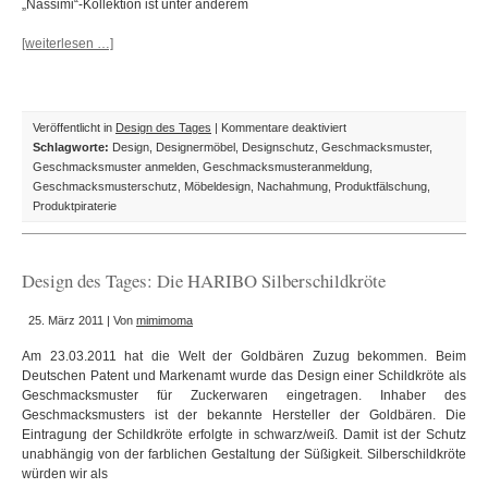
„Nassimi“-Kollektion ist unter anderem
[weiterlesen …]
für
Veröffentlicht in
Design des Tages
|
Kommentare deaktiviert
Design
Schlagworte:
Design
,
Designermöbel
,
Designschutz
,
Geschmacksmuster
,
des
Geschmacksmuster anmelden
,
Geschmacksmusteranmeldung
,
Tages:
Geschmacksmusterschutz
,
Möbeldesign
,
Nachahmung
,
Produktfälschung
,
Nassimi
Produktpiraterie
Rattan-
Möbel
aus
Design des Tages: Die HARIBO Silberschildkröte
Asien
25. März 2011 | Von
mimimoma
Am 23.03.2011 hat die Welt der Goldbären Zuzug bekommen. Beim
Deutschen Patent und Markenamt wurde das Design einer Schildkröte als
Geschmacksmuster für Zuckerwaren eingetragen. Inhaber des
Geschmacksmusters ist der bekannte Hersteller der Goldbären. Die
Eintragung der Schildkröte erfolgte in schwarz/weiß. Damit ist der Schutz
unabhängig von der farblichen Gestaltung der Süßigkeit. Silberschildkröte
würden wir als