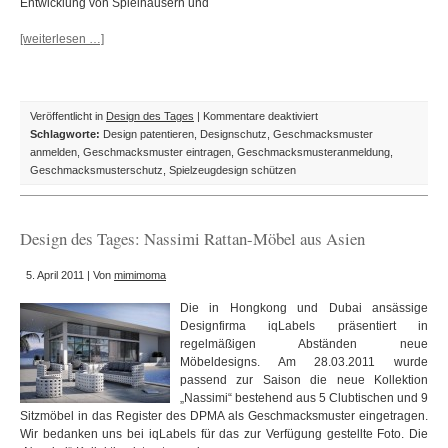
Entwicklung von Spielhäusern und
[weiterlesen …]
für
Veröffentlicht in
Design des Tages
|
Kommentare deaktiviert
Design
Schlagworte:
Design patentieren
,
Designschutz
,
Geschmacksmuster
des
anmelden
,
Geschmacksmuster eintragen
,
Geschmacksmusteranmeldung
,
Tages:
Geschmacksmusterschutz
,
Spielzeugdesign schützen
Spielhäuser
für
Kinder
Design des Tages: Nassimi Rattan-Möbel aus Asien
von
„Plumplori
5. April 2011 | Von
mimimoma
Paris“
Die in Hongkong und Dubai ansässige
Designfirma iqLabels präsentiert in
regelmäßigen Abständen neue
Möbeldesigns. Am 28.03.2011 wurde
passend zur Saison die neue Kollektion
„Nassimi“ bestehend aus 5 Clubtischen und 9
Sitzmöbel in das Register des DPMA als Geschmacksmuster eingetragen.
Wir bedanken uns bei iqLabels für das zur Verfügung gestellte Foto. Die