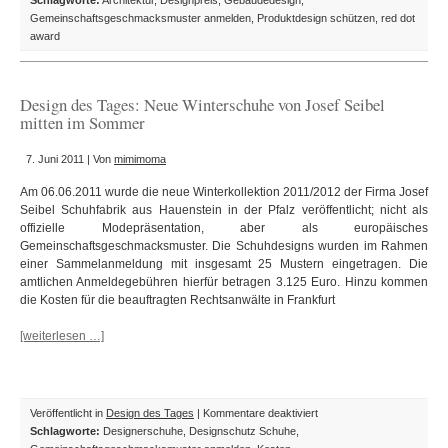
Schlagworte:
Architektur
,
Designpreis
,
Gebäudedesign
,
des
Gemeinschaftsgeschmacksmuster anmelden
,
Produktdesign schützen
,
red dot
Tages:
award
„red
dot
award“
Design des Tages: Neue Winterschuhe von Josef Seibel
für
mitten im Sommer
Fertiggaragen
aus
7. Juni 2011 | Von
mimimoma
Tübingen
Am 06.06.2011 wurde die neue Winterkollektion 2011/2012 der Firma Josef
Seibel Schuhfabrik aus Hauenstein in der Pfalz veröffentlicht; nicht als
offizielle Modepräsentation, aber als europäisches
Gemeinschaftsgeschmacksmuster. Die Schuhdesigns wurden im Rahmen
einer Sammelanmeldung mit insgesamt 25 Mustern eingetragen. Die
amtlichen Anmeldegebühren hierfür betragen 3.125 Euro. Hinzu kommen
die Kosten für die beauftragten Rechtsanwälte in Frankfurt
[weiterlesen …]
für
Veröffentlicht in
Design des Tages
|
Kommentare deaktiviert
Design
Schlagworte:
Designerschuhe
,
Designschutz Schuhe
,