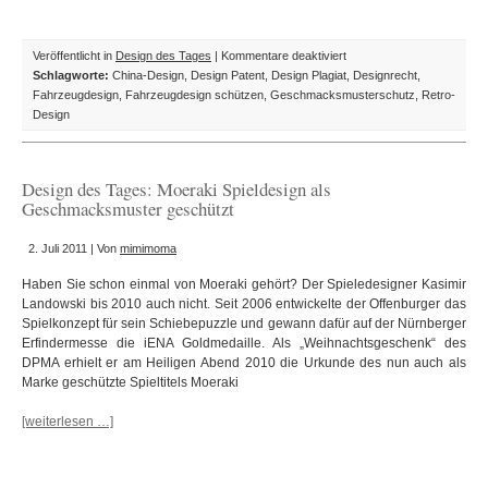
für
Veröffentlicht in
Design des Tages
|
Kommentare deaktiviert
Design
Schlagworte:
China-Design
,
Design Patent
,
Design Plagiat
,
Designrecht
,
des
Fahrzeugdesign
,
Fahrzeugdesign schützen
,
Geschmacksmusterschutz
,
Retro-
Tages:
Design
Retro-
Roller
aus
Design des Tages: Moeraki Spieldesign als
China
Geschmacksmuster geschützt
2. Juli 2011 | Von
mimimoma
Haben Sie schon einmal von Moeraki gehört? Der Spieledesigner Kasimir
Landowski bis 2010 auch nicht. Seit 2006 entwickelte der Offenburger das
Spielkonzept für sein Schiebepuzzle und gewann dafür auf der Nürnberger
Erfindermesse die iENA Goldmedaille. Als „Weihnachtsgeschenk“ des
DPMA erhielt er am Heiligen Abend 2010 die Urkunde des nun auch als
Marke geschützte Spieltitels Moeraki
[weiterlesen …]