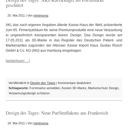
durch
geschützt
67
Geschmacksmuster
20. Mai 2011 | Von
mimimoma
geschützt
AKI, das nach eigenen Angaben älteste Kaviar-Haus der Welt, präsentierte
zum 85. Firmenjubiläum für seine Premiumprodukte eine neue Verpackung
in ungewöhnlich transparenten klaren Design. Das Design wurde am
17.05.2011 als 3D-Marke in das Register des Deutschen Patent- und
Markenamtes zugunsten der Altonaer Kaviar Import Haus Gustav Rüsch
GmbH & Co. KG (AKI) aus Hamburg eingetragen.
[weiterlesen …]
für
Veröffentlicht in
Design des Tages
|
Kommentare deaktiviert
Design
Schlagworte:
Formmarke anmelden
,
Kosten 3D-Marke
,
Markenschutz Design
,
des
Verpackungsdesign schützen
Tages:
AKI-
Kaviarkugel
Design des Tages: Neue Parfümflakons aus Frankreich
als
Formmarke
18. Mai 2011 | Von
mimimoma
geschützt