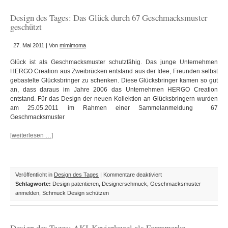
Leichtmetallfelgen
aus
Design des Tages: Das Glück durch 67 Geschmacksmuster
der
geschützt
Pfalz
für
27. Mai 2011 | Von
mimimoma
jedes
Fahrzeug
Glück ist als Geschmacksmuster schutzfähig. Das junge Unternehmen
HERGO Creation aus Zweibrücken entstand aus der Idee, Freunden selbst
gebastelte Glücksbringer zu schenken. Diese Glücksbringer kamen so gut
an, dass daraus im Jahre 2006 das Unternehmen HERGO Creation
entstand. Für das Design der neuen Kollektion an Glücksbringern wurden
am 25.05.2011 im Rahmen einer Sammelanmeldung 67
Geschmacksmuster
[weiterlesen …]
für
Veröffentlicht in
Design des Tages
|
Kommentare deaktiviert
Design
Schlagworte:
Design patentieren
,
Designerschmuck
,
Geschmacksmuster
des
anmelden
,
Schmuck Design schützen
Tages:
Das
Glück
Design des Tages: AKI-Kaviarkugel als Formmarke