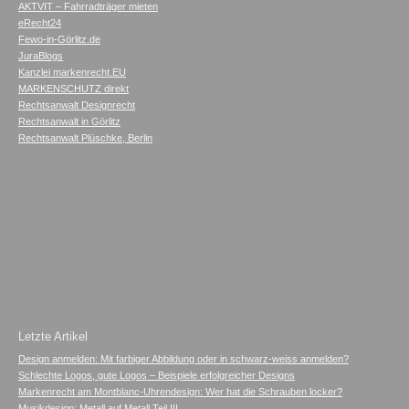
AKTVIT – Fahrradträger mieten
eRecht24
Fewo-in-Görlitz.de
JuraBlogs
Kanzlei markenrecht.EU
MARKENSCHUTZ direkt
Rechtsanwalt Designrecht
Rechtsanwalt in Görlitz
Rechtsanwalt Plüschke, Berlin
Letzte Artikel
Design anmelden: Mit farbiger Abbildung oder in schwarz-weiss anmelden?
Schlechte Logos, gute Logos – Beispiele erfolgreicher Designs
Markenrecht am Montblanc-Uhrendesign: Wer hat die Schrauben locker?
Musikdesign: Metall auf Metall Teil III