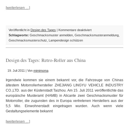
[weiterlesen …]
für
Veröffentlicht in
Design des Tages
|
Kommentare deaktiviert
Design
Schlagworte:
Geschmacksmuster anmelden
,
Geschmacksmusteranmeldung
,
des
Geschmacksmusterschutz
,
Lampendesign schützen
Tages:
Kinderzimmerlampen
aus
Design des Tages: Retro-Roller aus China
Mittelfranken
19. Juli 2011 | Von
mimimoma
Irgendwie kommen sie einem bekannt vor, die Fahrzeuge von Chinas
ältestem Motorrollerhersteller ZHEJIANG LINGYU VEHICLE INDUSTRY
CO.,LTD. aus der Küstenstadt Taizhou. Am 15. Juli 2011 veröffentlichte das
europäische Musteramt (HAMB) in Alicante zwei Geschmacksmuster für
Motorroller, die zugunsten des in Europa vertretenen Herstellers aus der
5,5 Mio. Einwohnerstadt eingetragen wurden. Auch wenn viele
Gestaltungselemente bekannt
[weiterlesen …]