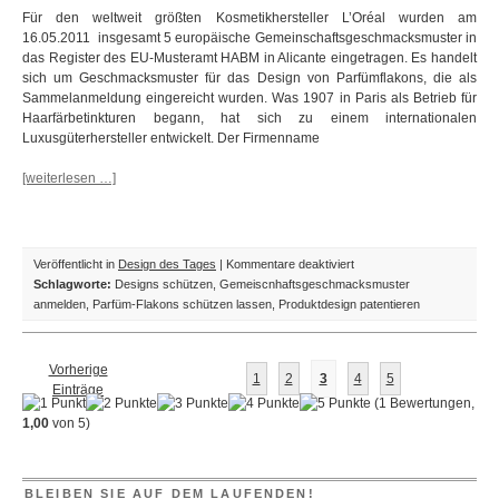
Für den weltweit größten Kosmetikhersteller L’Oréal wurden am
16.05.2011 insgesamt 5 europäische Gemeinschaftsgeschmacksmuster in
das Register des EU-Musteramt HABM in Alicante eingetragen. Es handelt
sich um Geschmacksmuster für das Design von Parfümflakons, die als
Sammelanmeldung eingereicht wurden. Was 1907 in Paris als Betrieb für
Haarfärbetinkturen begann, hat sich zu einem internationalen
Luxusgüterhersteller entwickelt. Der Firmenname
[weiterlesen …]
für
Veröffentlicht in
Design des Tages
|
Kommentare deaktiviert
Design
Schlagworte:
Designs schützen
,
Gemeiscnhaftsgeschmacksmuster
des
anmelden
,
Parfüm-Flakons schützen lassen
,
Produktdesign patentieren
Tages:
Neue
Parfümflakons
Vorherige
1
2
3
4
5
aus
Einträge
(
1
Bewertungen,
Frankreich
1,00
von
5
)
BLEIBEN SIE AUF DEM LAUFENDEN!