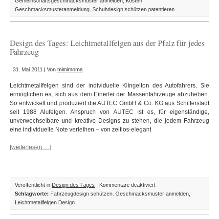
des
Gemeinschaftsgeschmacksmuster anmelden
,
Kosten
Tages:
Geschmacksmusteranmeldung
,
Schuhdesign schützen patentieren
Neue
Winterschuhe
von
Design des Tages: Leichtmetallfelgen aus der Pfalz für jedes
Josef
Fahrzeug
Seibel
mitten
31. Mai 2011 | Von
mimimoma
im
Sommer
Leichtmetallfelgen sind der individuelle Klingelton des Autofahrers. Sie
ermöglichen es, sich aus dem Einerlei der Massenfahrzeuge abzuheben.
So entwickelt und produziert die AUTEC GmbH & Co. KG aus Schifferstadt
seit 1988 Alufelgen. Anspruch von AUTEC ist es, für eigenständige,
unverwechselbare und kreative Designs zu stehen, die jedem Fahrzeug
eine individuelle Note verleihen – von zeitlos-elegant
[weiterlesen …]
für
Veröffentlicht in
Design des Tages
|
Kommentare deaktiviert
Design
Schlagworte:
Fahrzeugdesign schützen
,
Geschmacksmuster anmelden
,
des
Leichtmetallfelgen Design
Tages: