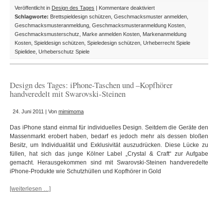
für
Veröffentlicht in
Design des Tages
|
Kommentare deaktiviert
Design
Schlagworte:
Brettspieldesign schützen
,
Geschmacksmuster anmelden
,
des
Geschmacksmusteranmeldung
,
Geschmacksmusteranmeldung Kosten
,
Tages:
Geschmacksmusterschutz
,
Marke anmelden Kosten
,
Markenanmeldung
Moeraki
Kosten
,
Spieldesign schützen
,
Spieledesign schützen
,
Urheberrecht Spiele
Spieldesign
Spielidee
,
Urheberschutz Spiele
als
Geschmacksmuster
geschützt
Design des Tages: iPhone-Taschen und –Kopfhörer
handveredelt mit Swarovski-Steinen
24. Juni 2011 | Von
mimimoma
Das iPhone stand einmal für individuelles Design. Seitdem die Geräte den
Massenmarkt erobert haben, bedarf es jedoch mehr als dessen bloßen
Besitz, um Individualität und Exklusivität auszudrücken. Diese Lücke zu
füllen, hat sich das junge Kölner Label „Crystal & Craft“ zur Aufgabe
gemacht. Herausgekommen sind mit Swarovski-Steinen handveredelte
iPhone-Produkte wie Schutzhüllen und Kopfhörer in Gold
[weiterlesen …]