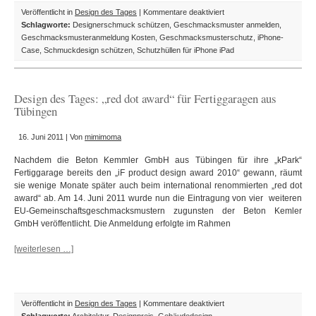
für
Veröffentlicht in
Design des Tages
|
Kommentare deaktiviert
Design
Schlagworte:
Designerschmuck schützen
,
Geschmacksmuster anmelden
,
des
Geschmacksmusteranmeldung Kosten
,
Geschmacksmusterschutz
,
iPhone-
Tages:
Case
,
Schmuckdesign schützen
,
Schutzhüllen für iPhone iPad
iPhone-
Taschen
und
Design des Tages: „red dot award“ für Fertiggaragen aus
–
Tübingen
Kopfhörer
handveredelt
16. Juni 2011 | Von
mimimoma
mit
Swarovski-
Nachdem die Beton Kemmler GmbH aus Tübingen für ihre „kPark“
Steinen
Fertiggarage bereits den „iF product design award 2010“ gewann, räumt
sie wenige Monate später auch beim international renommierten „red dot
award“ ab. Am 14. Juni 2011 wurde nun die Eintragung von vier weiteren
EU-Gemeinschaftsgeschmacksmustern zugunsten der Beton Kemler
GmbH veröffentlicht. Die Anmeldung erfolgte im Rahmen
[weiterlesen …]
für
Veröffentlicht in
Design des Tages
|
Kommentare deaktiviert
Design