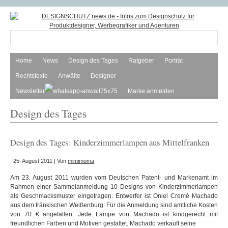
Home
News
Design des Tages
Ratgeber
Porträt
Rechtstexte
Anwälte
Designer
Newsletter
Marke anmelden
Design des Tages
Design des Tages: Kinderzimmerlampen aus Mittelfranken
25. August 2011 | Von
mimimoma
Am 23. August 2011 wurden vom Deutschen Patent- und Markenamt im
Rahmen einer Sammelanmeldung 10 Designs von Kinderzimmerlampen
als Geschmacksmuster eingetragen. Entwerfer ist Oniel Cremé Machado
aus dem fränkischen Weißenburg. Für die Anmeldung sind amtliche Kosten
von 70 € angefallen. Jede Lampe von Machado ist kindgerecht mit
freundlichen Farben und Motiven gestaltet. Machado verkauft seine