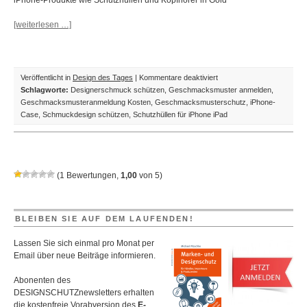
iPhone-Produkte wie Schutzhüllen und Kopfhörer in Gold
[weiterlesen …]
für
Veröffentlicht in
Design des Tages
|
Kommentare deaktiviert
Design
Schlagworte:
Designerschmuck schützen
,
Geschmacksmuster anmelden
,
des
Geschmacksmusteranmeldung Kosten
,
Geschmacksmusterschutz
,
iPhone-
Tages:
Case
,
Schmuckdesign schützen
,
Schutzhüllen für iPhone iPad
iPhone-
Taschen
und
–
(
1
Bewertungen,
1,00
von
5
)
Kopfhörer
handveredelt
mit
Swarovski-
BLEIBEN SIE AUF DEM LAUFENDEN!
Steinen
Lassen Sie sich einmal pro Monat per
Email über neue Beiträge informieren.
Abonenten des
DESIGNSCHUTZnewsletters erhalten
die kostenfreie Vorabversion des
E-