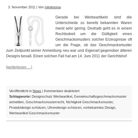
3. November 2011 | Von
mimimoma
Gerade bei Werbeartikeln sind die
Unterschiede zu bereits bekannten Waren
meist sehr gering. Deshalb geht es in einem
Rechtsstreit um die Gültigkeit eines
Geschmacksmusters solcher Erzeugnisse oft
um die Frage, ob das Geschmacksmuster
zum Zeitpunkt seiner Anmeldung neu war und Eigenart gegenüber älteren
Designs besaß. Einen solchen Fall hat am 14. Juni 2011 der Gerichtshof
[weiterlesen …]
für
Veröffentlicht in
News
|
Kommentare deaktiviert
EuGH:
Schlagworte:
Designschutz Werbeartikel
,
Gemeinschaftsgeschmacksmuster
Zur
anmelden
,
Geschmacksmusterrecht
,
Nichtigkeit Geschmacksmuster
,
Neuheit
Produktdesign schützen
,
Uhrendesign schützen
,
vorbekanntes Design
,
eines
Werbeartikel Geschmacksmuster
Werbeartikels
im
Geschmacksmusterrecht
gegenüber