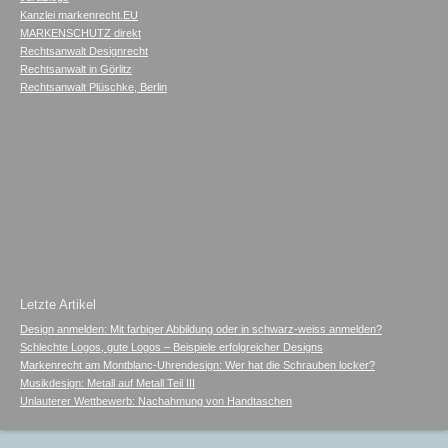
Kanzlei markenrecht.EU
MARKENSCHUTZ direkt
Rechtsanwalt Designrecht
Rechtsanwalt in Görlitz
Rechtsanwalt Plüschke, Berlin
Letzte Artikel
Design anmelden: Mit farbiger Abbildung oder in schwarz-weiss anmelden?
Schlechte Logos, gute Logos – Beispiele erfolgreicher Designs
Markenrecht am Montblanc-Uhrendesign: Wer hat die Schrauben locker?
Musikdesign: Metall auf Metall Teil III
Unlauterer Wettbewerb: Nachahmung von Handtaschen