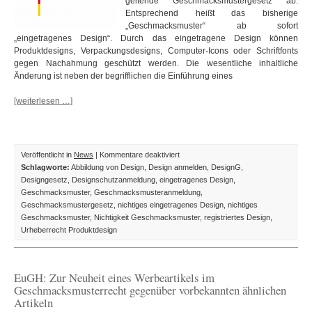
geltende Geschmacksmustergesetz ab.
Entsprechend heißt das bisherige
„Geschmacksmuster“ ab sofort
„eingetragenes Design“. Durch das eingetragene Design können
Produktdesigns, Verpackungsdesigns, Computer-Icons oder Schriftfonts
gegen Nachahmung geschützt werden. Die wesentliche inhaltliche
Änderung ist neben der begrifflichen die Einführung eines
[weiterlesen …]
für
Veröffentlicht in
News
|
Kommentare deaktiviert
Goodbye
Schlagworte:
Abbildung von Design
,
Design anmelden
,
DesignG
,
Geschmacksmuster
Designgesetz
,
Designschutzanmeldung
,
eingetragenes Design
,
–
Geschmacksmuster
,
Geschmacksmusteranmeldung
,
Neues
Geschmacksmustergesetz
,
nichtiges eingetragenes Design
,
nichtiges
Designgesetz
Geschmacksmuster
,
Nichtigkeit Geschmacksmuster
,
registriertes Design
,
nennt
Urheberrecht Produktdesign
es
„eingetragenes
Design“
EuGH: Zur Neuheit eines Werbeartikels im
Geschmacksmusterrecht gegenüber vorbekannten ähnlichen
Artikeln