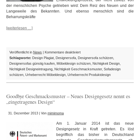
Entwicklungsprozess, der nicht zuletzt von
der menschlichen Psyche getrieben wird: Dem Reiz des Neuen und der
Langeweile des Bekannten. Und ebenso menschlich sind die
Beharrungskräfte
[weiterlesen …]
für
Veröffentlicht in
News
|
Kommentare deaktiviert
HABM-
Schlagworte:
Design Plagiat
,
Designersofa
,
Designersofa schützen
,
Beschluss:
Designersofas günstig kaufen
,
Möbeldesign schützen
,
Nichtigkeit Design
,
Designersofa
Nichtigkeit Designeintragung
,
Nichtigkeit Geschmacksmuster
,
Sofadesign
„NESTA“
schützen
,
Urheberrecht Möbeldesign
,
Urheberrecht Produktdesign
von
„Innocent-
Design“
Goodbye Geschmacksmuster – Neues Designgesetz nennt es
ist
„eingetragenes Design“
kein
Plagiat
31. Dezember 2013 | Von
mimimoma
Am 1. Januar 2014 ist das neue
Designgesetz in Kraft getreten. Es löst
begrifflich das bisher in Deutschland