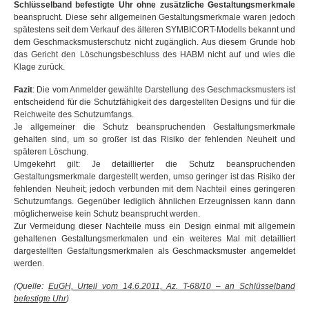
Schlüsselband befestigte Uhr ohne zusätzliche Gestaltungsmerkmale
beansprucht. Diese sehr allgemeinen Gestaltungsmerkmale waren jedoch
spätestens seit dem Verkauf des älteren SYMBICORT-Modells bekannt und
dem Geschmacksmusterschutz nicht zugänglich. Aus diesem Grunde hob
das Gericht den Löschungsbeschluss des HABM nicht auf und wies die
Klage zurück.
Fazit
: Die vom Anmelder gewählte Darstellung des Geschmacksmusters ist
entscheidend für die Schutzfähigkeit des dargestellten Designs und für die
Reichweite des Schutzumfangs.
Je allgemeiner die Schutz beanspruchenden Gestaltungsmerkmale
gehalten sind, um so großer ist das Risiko der fehlenden Neuheit und
späteren Löschung.
Umgekehrt gilt: Je detaillierter die Schutz beanspruchenden
Gestaltungsmerkmale dargestellt werden, umso geringer ist das Risiko der
fehlenden Neuheit; jedoch verbunden mit dem Nachteil eines geringeren
Schutzumfangs. Gegenüber lediglich ähnlichen Erzeugnissen kann dann
möglicherweise kein Schutz beansprucht werden.
Zur Vermeidung dieser Nachteile muss ein Design einmal mit allgemein
gehaltenen Gestaltungsmerkmalen und ein weiteres Mal mit detailliert
dargestellten Gestaltungsmerkmalen als Geschmacksmuster angemeldet
werden.
(Quelle:
EuGH, Urteil vom 14.6.2011, Az. T-68/10 – an Schlüsselband
befestigte Uhr
)