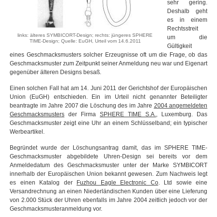
sehr gering.
Deshalb geht
es in einem
Rechtsstreit
links: älteres SYMBICORT-Design; rechts: jüngeres SPHERE
um die
TIME-Design; Quelle: EuGH, Urteil vom 14.6.2011
Gültigkeit
eines Geschmacksmusters solcher Erzeugnisse oft um die Frage, ob das
Geschmacksmuster zum Zeitpunkt seiner Anmeldung neu war und Eigenart
gegenüber älteren Designs besaß.
Einen solchen Fall hat am 14. Juni 2011 der Gerichtshof der Europäischen
Union (EuGH) entschieden. Ein im Urteil nicht genannter Beteiligter
beantragte im Jahre 2007 die Löschung des im Jahre
2004 angemeldeten
Geschmacksmusters
der Firma
SPHERE TIME S.A.
, Luxemburg. Das
Geschmacksmuster zeigt eine Uhr an einem Schlüsselband; ein typischer
Werbeartikel.
Begründet wurde der Löschungsantrag damit, das im SPHERE TIME-
Geschmacksmuster abgebildete Uhren-Design sei bereits vor dem
Anmeldedatum des Geschmacksmuster unter der Marke SYMBICORT
innerhalb der Europäischen Union bekannt gewesen. Zum Nachweis legt
es einen Katalog der
Fuzhou Eagle Electronic Co
. Ltd sowie eine
Versandrechnung an einen Niederländischen Kunden über eine Lieferung
von 2.000 Stück der Uhren ebenfalls im Jahre 2004 zeitlich jedoch vor der
Geschmacksmusteranmeldung vor.