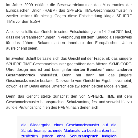
Im Jahre 2009 erklärte die Beschwerdekammer des Musteramtes der
Europäischen Union (HABM) das SPHERE TIME-Geschmacksmuster in
zweiter Instanz für nichtig. Gegen diese Entscheidung klagte SPHERE
TIME vor dem EuGH.
Als erstes stellte das Gericht in seiner Entscheidung vom 14. Juni 2011 fest,
dass die Versandrechnungen in Verbindung mit dem Katalog als Nachweis
für das frühere Bekanntmachen innerhalb der Europäischen Union
ausreichend seien.
Im zweiten Schritt befasste sich das Gericht mit der Frage, ob das jüngere
SPHERE TIME-Geschmacksmuster gegenüber dem älteren SYMBICORT-
Uhrendesign neu ist und beim „
informierten Benutzer
“ einen
anderen
Gesamteindruck
hinterlässt. Denn nur dann hat das jüngere
Geschmacksmuster bestand. Das wurde vom Gericht im Ergebnis verneint,
obwohl es im Detail einige Unterschiede zwischen beiden Modellen gab.
Denn das Gericht stellte zunächst den von SPHERE TIME mit dem
Geschmacksmuster beanspruchten Schutzumfang fest und verweist hierzu
auf die
Prüfungsrichtlinien des HABM
, nach denen sich
die Wiedergabe eines Geschmacksmuster auf die
Schutz beanspruchende Markmale zu beschränken hat,
zusätzlich jedoch
ohne Schutzanspruch lediglich