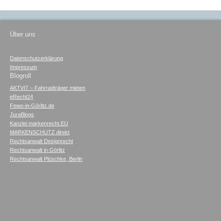
Über uns
Datenschutzerklärung
Impressum
Blogroll
AKTVIT – Fahrradträger mieten
eRecht24
Fewo-in-Görlitz.de
JuraBlogs
Kanzlei markenrecht.EU
MARKENSCHUTZ direkt
Rechtsanwalt Designrecht
Rechtsanwalt in Görlitz
Rechtsanwalt Plüschke, Berlin