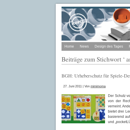
Home
News
Design des Tages
Beiträge zum Stichwort ‘ 
BGH: Urheberschutz für Spiele-Des
27. Juni 2011 | Von
mimimoma
Der Schutz v
von der Rech
verneint. And
bietet drei 
basierend au
und „pocketL