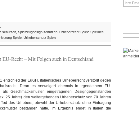
für
t
BGH:
gn schützen
,
Spielzeugdesign schützen
,
Urheberrecht Spiele Spielidee
,
Urheberschutz
letzung Spiele
,
Urheberschutz Spiele
für
Spiele-
Designs
en EU-Recht – Mit Folgen auch in Deutschland
bejaht
 entschied der EuGH, italienisches Urheberrecht verstößt gegen
haftsrecht. Denn es verweigert ehemals in irgendeinem EU-
aat als Geschmacksmuster eingetragenen Designgegenständen
 max. 25 Jahre) den weitergehenden Urheberschutz von 70 Jahren
 Tod des Urhebers, obwohl der Urheberschutz ohne Eintragung
ksmuster bestanden hätte. Im Ergebnis endet in Italien die