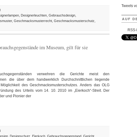
Tweets 
für
t
Italiens
ignerlampen
,
Designerleuchten
,
Gebrauchsdesign
,
AUF D
Urheberrecht
smuster
,
Geschmacksmusterrecht
,
Geschmacksmusterschutz
,
verstößt
RSS-
gegen
EU-
Recht
rauchsgegenstände im Museum, gilt für sie
–
Mit
Folgen
auch
in
rauchsgegenständen verwehren die Gerichte meist den
Deutschland
hnen die über dem handwerklich Durchschnittlichen liegende
 Möglichkeit des Geschmacksmusterschutzes. Anders das OLG
gründung des Urteils vom 14. 10. 2010 im „Eierkoch“-Streit. Der
er und Pionier der
für
t
Der
esign
,
Designschutz
,
Eierkoch
,
Gebrauchsgegenstand
,
Gericht
,