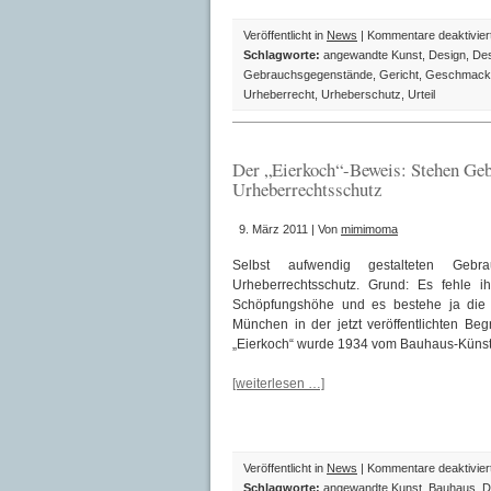
Veröffentlicht in
News
|
Kommentare deaktivier
Schlagworte:
angewandte Kunst
,
Design
,
Des
Gebrauchsgegenstände
,
Gericht
,
Geschmack
Urheberrecht
,
Urheberschutz
,
Urteil
Der „Eierkoch“-Beweis: Stehen Geb
Urheberrechtsschutz
9. März 2011 | Von
mimimoma
Selbst aufwendig gestalteten Geb
Urheberrechtsschutz. Grund: Es fehle i
Schöpfungshöhe und es bestehe ja die
München in der jetzt veröffentlichten Be
„Eierkoch“ wurde 1934 vom Bauhaus-Künstl
[weiterlesen …]
Veröffentlicht in
News
|
Kommentare deaktivier
Schlagworte:
angewandte Kunst
,
Bauhaus
,
D