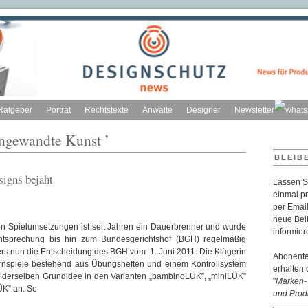
Ratgeber
Porträt
Rechtstexte
Anwälte
Designer
Newsletter
angewandte Kunst ’
BLEIB
igns bejaht
Lassen S
einmal p
per Email
neue Bei
on Spielumsetzungen ist seit Jahren ein Dauerbrenner und wurde
informier
tsprechung bis hin zum Bundesgerichtshof (BGH) regelmäßig
ers nun die Entscheidung des BGH vom 1. Juni 2011: Die Klägerin
Abonent
Lernspiele bestehend aus Übungsheften und einem Kontrollsystem
erhalten 
f derselben Grundidee in den Varianten „bambinoLÜK”, „miniLÜK”
"
Marken- 
ÜK” an. So
und Prod