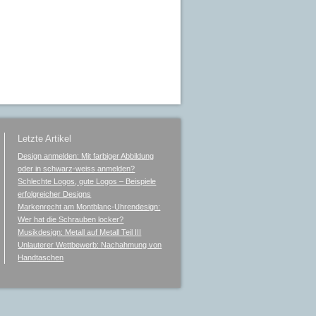
Letzte Artikel
Design anmelden: Mit farbiger Abbildung
oder in schwarz-weiss anmelden?
Schlechte Logos, gute Logos – Beispiele
erfolgreicher Designs
Markenrecht am Montblanc-Uhrendesign:
Wer hat die Schrauben locker?
Musikdesign: Metall auf Metall Teil III
Unlauterer Wettbewerb: Nachahmung von
Handtaschen