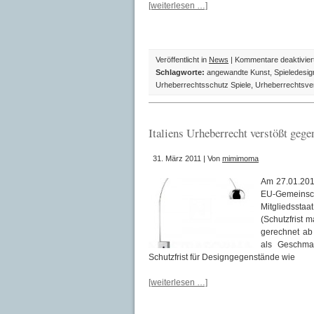
[weiterlesen …]
Veröffentlicht in
News
|
Kommentare deaktivier
Schlagworte:
angewandte Kunst
,
Spieledesi
Urheberrechtsschutz Spiele
,
Urheberrechtsver
Italiens Urheberrecht verstößt geg
31. März 2011 | Von
mimimoma
Am 27.01.2011
EU-Gemeinsc
Mitgliedsst
(Schutzfrist
gerechnet ab
als Geschmac
Schutzfrist für Designgegenstände wie
[weiterlesen …]