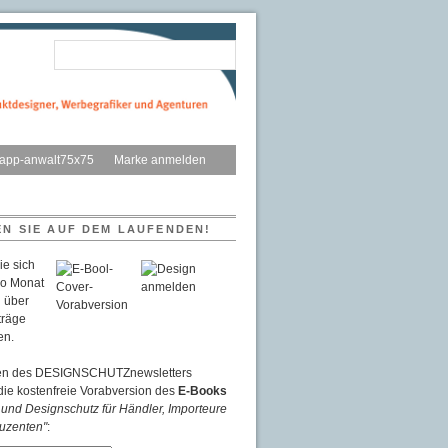
Marke anmelden
EN SIE AUF DEM LAUFENDEN!
ie sich
ro Monat
 über
träge
en.
en des DESIGNSCHUTZnewsletters
die kostenfreie Vorabversion des
E-Books
und Designschutz für Händler, Importeure
uzenten"
: