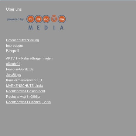
Über uns
Datenschutzerklärung
Impressum
Blogroll
AKTVIT – Fahrradträger mieten
eRecht24
Fewo-in-Görlitz.de
JuraBlogs
Kanzlei markenrecht.EU
MARKENSCHUTZ direkt
Rechtsanwalt Designrecht
Rechtsanwalt in Görlitz
Rechtsanwalt Plüschke, Berlin