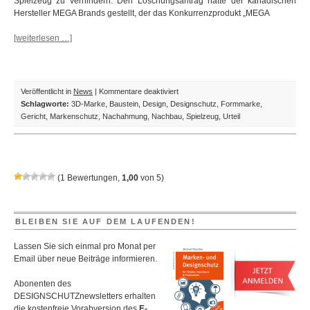
Spielzeug zu verhindern. Den Löschungsantrag hatte der kanadischen
Hersteller MEGA Brands gestellt, der das Konkurrenzprodukt „MEGA
[weiterlesen …]
für
Veröffentlicht in
News
|
Kommentare deaktiviert
Kein
Schlagworte:
3D-Marke
,
Baustein
,
Design
,
Designschutz
,
Formmarke
,
Designschutz
Gericht
,
Markenschutz
,
Nachahmung
,
Nachbau
,
Spielzeug
,
Urteil
für
Lego-
Baustein
–
(
1
Bewertungen,
1,00
von
5
)
Funktion
schlägt
Design
BLEIBEN SIE AUF DEM LAUFENDEN!
Lassen Sie sich einmal pro Monat per
Email über neue Beiträge informieren.
Abonenten des
DESIGNSCHUTZnewsletters erhalten
die kostenfreie Vorabversion des
E-