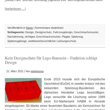
„Deutz-Fahr“ und der Schriftzug „Agrotron 200“ des Originals fehlten beim
[weiterlesen …]
für
Veröffentlicht in
News
|
Kommentare deaktiviert
(Wett)Streit
Schlagworte:
Design
,
Designschutz
,
Fahrzeugdesign
,
Geschmachsmuster
,
der
Nachahmung
,
nichtiges Geschmacksmuster
,
Plagiat
,
Spielzeug
,
Spielzeugtraktoren
Spielzeugdesign
,
wettbewerbsrechtlicher Leistungsschutz
–
Das
Fahrzeugdesign
Kein Designschutz für Lego-Baustein – Funktion schlägt
ist
Design
trotz
nichtigem
21. März 2011 | Von
mimimoma
Geschmackmuster
vor
Ende 2010 musste sich der Europäische
Nachahmung
Gerichtshof (EuGH) in zweiter Instanz mit den
geschützt
bekannten Spielzeug-Bausteinen des
dänischen Hersteller Lego beschäftigen.
Lego versuchte die Löschung seiner 1999
beim EU-Markenamt HABM in Alicante
eingetragenen 3D-Marke eines feuerroten Bausteins als Kennzeichen für