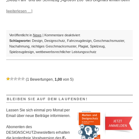
„Deutz-Fahr“ und der Schriftzug „Agrotron 200“ des Originals fehlten beim
[weiterlesen …]
für
Veröffentlicht in
News
|
Kommentare deaktiviert
(Wett)Streit
Schlagworte:
Design
,
Designschutz
,
Fahrzeugdesign
,
Geschmachsmuster
,
der
Nachahmung
,
nichtiges Geschmacksmuster
,
Plagiat
,
Spielzeug
,
Spielzeugtraktoren
Spielzeugdesign
,
wettbewerbsrechtlicher Leistungsschutz
–
Das
Fahrzeugdesign
ist
(
1
Bewertungen,
1,00
von
5
)
trotz
nichtigem
Geschmackmuster
vor
BLEIBEN SIE AUF DEM LAUFENDEN!
Nachahmung
geschützt
Lassen Sie sich einmal pro Monat per
Email über neue Beiträge informieren.
Abonenten des
DESIGNSCHUTZnewsletters erhalten
die kostenfreie Vorabversion des
E-