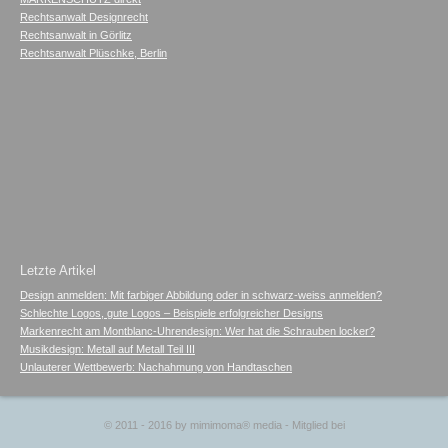
Rechtsanwalt Designrecht
Rechtsanwalt in Görlitz
Rechtsanwalt Plüschke, Berlin
Letzte Artikel
Design anmelden: Mit farbiger Abbildung oder in schwarz-weiss anmelden?
Schlechte Logos, gute Logos – Beispiele erfolgreicher Designs
Markenrecht am Montblanc-Uhrendesign: Wer hat die Schrauben locker?
Musikdesign: Metall auf Metall Teil III
Unlauterer Wettbewerb: Nachahmung von Handtaschen
© 2011 - 2016 by
mimimoma
®
media
- Mitglied bei