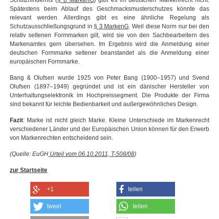
Schutzhindernis (
§ 8 MarkenG
) gibt es im deutschen Markenrecht nicht.
Spätestens beim Ablauf des Geschmacksmusterschutzes könnte das
relevant werden. Allerdings gibt es eine ähnliche Regelung als
Schutzausschließungsgrund in
§ 3 MarkenG
. Weil diese Norm nur bei den
relativ seltenen Formmarken gilt, wird sie von den Sachbearbeitern des
Markenamtes gern übersehen. Im Ergebnis wird die Anmeldung einer
deutschen Formmarke seltener beanstandet als die Anmeldung einer
europäischen Formmarke.
Bang & Olufsen wurde 1925 von Peter Bang (1900–1957) und Svend
Olufsen (1897–1949) gegründet und ist ein dänischer Hersteller von
Unterhaltungselektronik im Hochpreissegment. Die Produkte der Firma
sind bekannt für leichte Bedienbarkeit und außergewöhnliches Design.
Fazit
: Marke ist nicht gleich Marke. Kleine Unterschiede im Markenrecht
verschiedener Länder und der Europäischen Union können für den Erwerb
von Markenrechten entscheidend sein.
(Quelle: EuGH
Urteil vom 06.10.2011, T-508/08
)
zur Startseite
+1
teilen
tweet
teilen