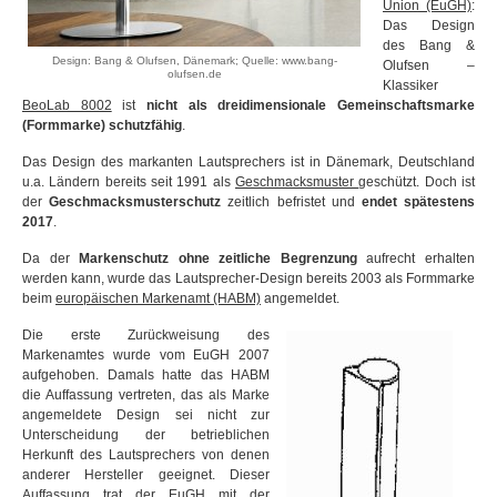
Union (EuGH)
:
Das Design
des Bang &
Design: Bang & Olufsen, Dänemark; Quelle: www.bang-
Olufsen –
olufsen.de
Klassiker
BeoLab 8002
ist
nicht als dreidimensionale Gemeinschaftsmarke
(Formmarke) schutzfähig
.
Das Design des markanten Lautsprechers ist in Dänemark, Deutschland
u.a. Ländern bereits seit 1991 als
Geschmacksmuster
geschützt. Doch ist
der
Geschmacksmusterschutz
zeitlich befristet und
endet spätestens
2017
.
Da der
Markenschutz ohne zeitliche Begrenzung
aufrecht erhalten
werden kann, wurde das Lautsprecher-Design bereits 2003 als Formmarke
beim
europäischen Markenamt (HABM)
angemeldet.
Die erste Zurückweisung des
Markenamtes wurde vom EuGH 2007
aufgehoben. Damals hatte das HABM
die Auffassung vertreten, das als Marke
angemeldete Design sei nicht zur
Unterscheidung der betrieblichen
Herkunft des Lautsprechers von denen
anderer Hersteller geeignet. Dieser
Auffassung trat der EuGH mit der