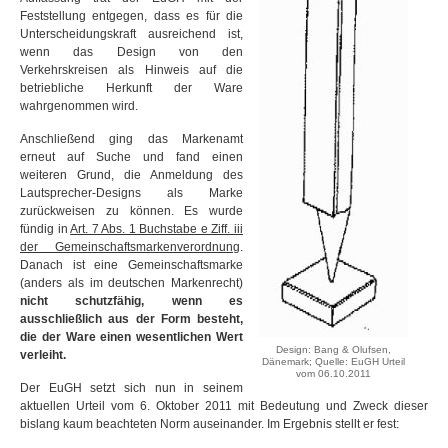
Feststellung entgegen, dass es für die
Unterscheidungskraft ausreichend ist,
wenn das Design von den
Verkehrskreisen als Hinweis auf die
betriebliche Herkunft der Ware
wahrgenommen wird.
Anschließend ging das Markenamt
erneut auf Suche und fand einen
weiteren Grund, die Anmeldung des
Lautsprecher-Designs als Marke
zurückweisen zu können. Es wurde
fündig in
Art. 7 Abs. 1 Buchstabe e Ziff. iii
der Gemeinschaftsmarkenverordnung
.
Danach ist eine Gemeinschaftsmarke
(anders als im deutschen Markenrecht)
nicht schutzfähig, wenn es
ausschließlich aus der Form besteht,
die der Ware einen wesentlichen Wert
Design: Bang & Olufsen,
verleiht.
Dänemark; Quelle: EuGH Urteil
vom 06.10.2011
Der EuGH setzt sich nun in seinem
aktuellen Urteil vom 6. Oktober 2011 mit Bedeutung und Zweck dieser
bislang kaum beachteten Norm auseinander. Im Ergebnis stellt er fest: