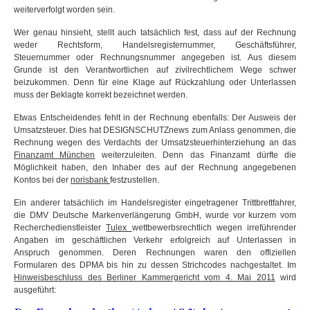
weiterverfolgt worden sein.
Wer genau hinsieht, stellt auch tatsächlich fest, dass auf der Rechnung
weder Rechtsform, Handelsregisternummer, Geschäftsführer,
Steuernummer oder Rechnungsnummer angegeben ist. Aus diesem
Grunde ist den Verantwortlichen auf zivilrechtlichem Wege schwer
beizukommen. Denn für eine Klage auf Rückzahlung oder Unterlassen
muss der Beklagte korrekt bezeichnet werden.
Etwas Entscheidendes fehlt in der Rechnung ebenfalls: Der Ausweis der
Umsatzsteuer. Dies hat DESIGNSCHUTZnews zum Anlass genommen, die
Rechnung wegen des Verdachts der Umsatzsteuerhinterziehung an das
Finanzamt München
weiterzuleiten. Denn das Finanzamt dürfte die
Möglichkeit haben, den Inhaber des auf der Rechnung angegebenen
Kontos bei der
norisbank
festzustellen.
Ein anderer tatsächlich im Handelsregister eingetragener Trittbrettfahrer,
die DMV Deutsche Markenverlängerung GmbH, wurde vor kurzem vom
Recherchedienstleister
Tulex
wettbewerbsrechtlich wegen irreführender
Angaben im geschäftlichen Verkehr erfolgreich auf Unterlassen in
Anspruch genommen. Deren Rechnungen waren den offiziellen
Formularen des DPMA bis hin zu dessen Strichcodes nachgestaltet. Im
Hinweisbeschluss des Berliner Kammergericht vom 4. Mai 2011
wird
ausgeführt: