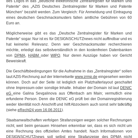
des Logos in das „deutsche elektronische Zentralregister für Marken und
Patente“ des „AZIS Deutsches Zentralregister für Marken und Patente
München“ bezahlt werden. Zum Vergleich: Für Anmeldung und Eintragung
eines deutschen Geschmacksmusters fallen amtliche Gebühren von 60
Euro an.
Möglicherweise gibt es das „Deutsche Zentralregister für Marken und
Patente“ sogar. Nur ist es für DESIGNSCHUTZnews nicht auffindbar und es
hat keinerlei Relevanz. Denn wer Geschmacksmuster recherchieren
möchte, erledigt das selbstverständlich in den kostenfreien Datenbanken
von
DPMA
,
HABM
oder
WIPO
. Nur deren Auszüge haben vor Gericht
Beweiskraft.
Die Geschäftsbedingungen für die Aufnahme in das „Zentralregister“ sollen
laut AZIS-Rechnung auf der Internetseite
www.zrmp.de
eingesehen werden
können. Doch auf der Seite ist lediglich ein Platzhalterlayout geschaltet
ohne Impressum oder sonstige Inhalte. Inhaber der Domain ist laut
DENIC
eG
eine Galina Sevgalinova aus Offenbach am Main; vermutlich eine
erfundene Person. Denn die DENIC eG prüft bei der Domainregistrierung
weder Identität noch Anschrift und hilft Abzockern auch sonst sehr tatkräftig
(siehe
eRecht24 vom 16.06.2011
).
Staatsanwaltschaften verfolgen Strafanzeigen wegen solcher Rechnungen
nicht, weil beim genauen Hinsehen erkennbar sei, dass es sich nicht um
eine Rechnung des offiziellen Amtes handelt. Nach Informationen von
DESIGNSCHUTZnews soll selbst eine Strafanzeige des DPMA nicht