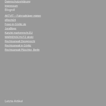
Datenschutzerklärung
Impressum
Blogroll
AKTVIT – Fahrradträger mieten
eRecht24
Fewo-in-Görlitz.de
JuraBlogs
Kanzlei markenrecht.EU
MARKENSCHUTZ direkt
Rechtsanwalt Designrecht
Rechtsanwalt in Görlitz
Rechtsanwalt Plüschke, Berlin
Letzte Artikel