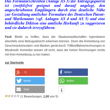
Das Formularschreiben (Anlage AS 3) der Antragsgegnerin
ist zweifelsfrei geeignet und darauf angelegt, den
angeschriebenen Empfängern durch eine deutliche Nähe
zur Gestaltung amtlicher Formulare des Deutschen Patent-
und Markenamts (vgl. Anlagen AS 4 und AS 5) und eine
behördliche Diktion eine amtliche Herkunft zu suggerieren
und sie dadurch irrezuführen.
Fazit
: Bleibt zu hoffen, dass die Staatsanwaltschaften irgendwann
ebenfalls eine Betrugsabsicht erkennen können. Denn die Anmeldung von
Geschmacksmustern und Marken gerät durch Trittbrettfahrerrechnungen in
Misskredit. Anmelder wissen oft nicht, dass die hohen Rechnungen nichts
mit ihrer Anmeldung zu tun haben.
zur Startseite
+1
teilen
tweet
teilen
mail
(
1
Bewertungen,
1,00
von
5
)