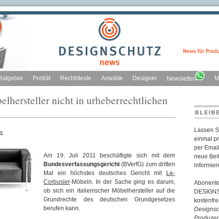
Ratgeber
Porträt
Rechtstexte
Anwälte
Designer
M
Newsletter
hersteller nicht in urheberrechtlichen
BLEIB
Lassen S
s
einmal p
per Email
Am 19. Juli 2011 beschäftigte sich mit dem
neue Bei
Bundesverfassungsgericht
(BVerfG) zum dritten
informier
Mal ein höchstes deutsches Gericht mit
Le-
Corbusier
-Möbeln. In der Sache ging es darum,
Abonente
ob sich ein italienischer Möbelhersteller auf die
DESIGNSC
Grundrechte des deutschen Grundgesetzes
kostenfr
berufen kann.
Designsch
Produzen