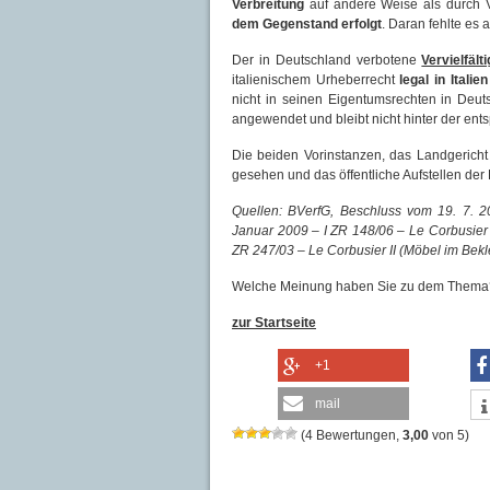
Verbreitung
auf andere Weise als durch V
dem Gegenstand erfolgt
. Daran fehlte es 
Der in Deutschland verbotene
Vervielfäl
italienischem Urheberrecht
legal in Italien
nicht in seinen Eigentumsrechten in Deut
angewendet und bleibt nicht hinter der en
Die beiden Vorinstanzen, das Landgericht
gesehen und das öffentliche Aufstellen der
Quellen: BVerfG, Beschluss vom 19. 7. 
Januar 2009 – I ZR 148/06 – Le Corbusier I
ZR 247/03 – Le Corbusier II (Möbel im Bek
Welche Meinung haben Sie zu dem Thema?
zur Startseite
+1
mail
(
4
Bewertungen,
3,00
von
5
)