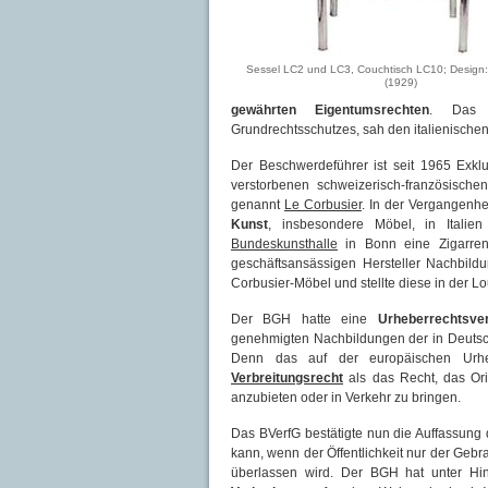
Sessel LC2 und LC3, Couchtisch LC10; Design:
(1929)
gewährten Eigentumsrechten
. Das B
Grundrechtsschutzes, sah den italienischen 
Der Beschwerdeführer ist seit 1965 Exk
verstorbenen schweizerisch-französisch
genannt
Le Corbusier
. In der Vergangenhe
Kunst
, insbesondere Möbel, in Italien 
Bundeskunsthalle
in Bonn eine Zigarren
geschäftsansässigen Hersteller Nachbil
Corbusier-Möbel und stellte diese in der L
Der BGH hatte eine
Urheberrechtsver
genehmigten Nachbildungen der in Deutsch
Denn das auf der europäischen Urhebe
Verbreitungsrecht
als das Recht, das Orig
anzubieten oder in Verkehr zu bringen.
Das BVerfG bestätigte nun die Auffassung
kann, wenn der Öffentlichkeit nur der Geb
überlassen wird. Der BGH hat unter H