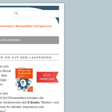
arke anmelden
EN SIE AUF DEM LAUFENDEN!
ie sich
ro Monat
 über
träge
en.
n des
HUTZnewsletters erhalten die
eie Vorabversion des
E-Books
"
Marken- und
utz für Händler, Importeure und
ten"
: