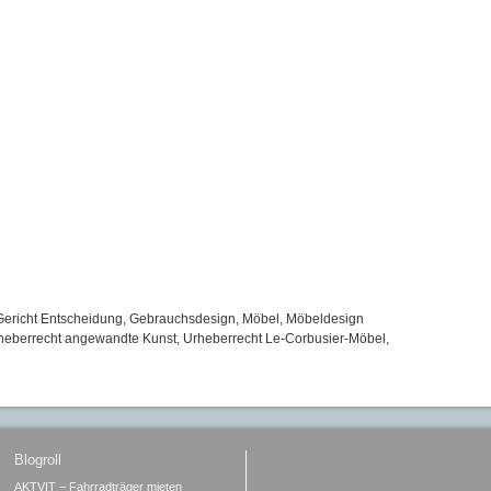
Gericht Entscheidung
,
Gebrauchsdesign
,
Möbel
,
Möbeldesign
heberrecht angewandte Kunst
,
Urheberrecht Le-Corbusier-Möbel
,
Blogroll
AKTVIT – Fahrradträger mieten