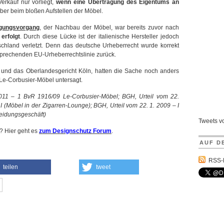
erkauf nur vorliegt,
wenn eine Übertragung des Eigentums an
aber beim bloßen Aufstellen der Möbel.
tigungsvorgang
, der Nachbau der Möbel, war bereits zuvor nach
 erfolgt
. Durch diese Lücke ist der italienische Hersteller jedoch
schland verletzt. Denn das deutsche Urheberrecht wurde korrekt
tsprechenden EU-Urheberrechtslinie zurück.
 und das Oberlandesgericht Köln, hatten die Sache noch anders
 Le-Corbusier-Möbel untersagt.
2011 – 1 BvR 1916/09 Le-Corbusier-Möbel; BGH, Urteil vom 22.
 (Möbel in der Zigarren-Lounge); BGH, Urteil vom 22. 1. 2009 – I
leidungsgeschäft)
Tweets 
 Hier geht es
zum Designschutz Forum
.
AUF D
RSS-
teilen
tweet