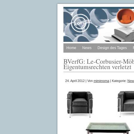
Home
News
Design des Tages
BVerfG: Le-Corbusier-Möbel
Eigentumsrechten verletzt
24. April 2012 | Von
mimimoma
| Kategorie:
New