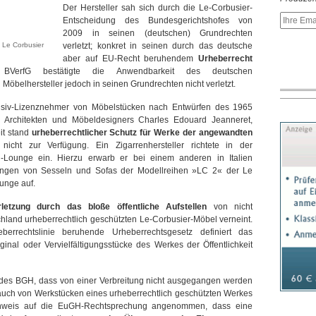
Der Hersteller sah sich durch die Le-Corbusier-
Entscheidung des Bundesgerichtshofes von
2009 in seinen (deutschen) Grundrechten
 Le Corbusier
verletzt; konkret in seinen durch das deutsche
aber auf EU-Recht beruhendem
Urheberrecht
VerfG bestätigte die Anwendbarkeit des deutschen
Möbelhersteller jedoch in seinen Grundrechten nicht verletzt.
lusiv-Lizenznehmer von Möbelstücken nach Entwürfen des 1965
en Architekten und Möbeldesigners Charles Edouard Jeanneret,
it stand
urheberrechtlicher Schutz für Werke der angewandten
nicht zur Verfügung. Ein Zigarrenhersteller richtete in der
-Lounge ein. Hierzu erwarb er bei einem anderen in Italien
dungen von Sesseln und Sofas der Modellreihen »LC 2« der Le
ounge auf.
letzung durch das bloße öffentliche Aufstellen
von nicht
land urheberrechtlich geschützten Le-Corbusier-Möbel verneint.
rrechtslinie beruhende Urheberrechtsgesetz definiert das
inal oder Vervielfältigungsstücke des Werkes der Öffentlichkeit
 des BGH, dass von einer Verbreitung nicht ausgegangen werden
rauch von Werkstücken eines urheberrechtlich geschützten Werkes
inweis auf die EuGH-Rechtsprechung angenommen, dass eine