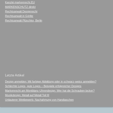
Kanzlei markenrecht.EU
MARKENSCHUTZ direkt
Rechtsanwalt Designrecht
Rechtsanwalt in Görlitz
Rechtsanwalt Plüschke, Berlin
Letzte Artikel
Design anmelden: Mit farbiger Abbildung oder in schwarz-weiss anmelden?
Schlechte Logos, gute Logos – Beispiele erfolgreicher Designs
Markenrecht am Montblanc-Uhrendesign: Wer hat die Schrauben locker?
Musikdesign: Metall auf Metall Teil III
Unlauterer Wettbewerb: Nachahmung von Handtaschen