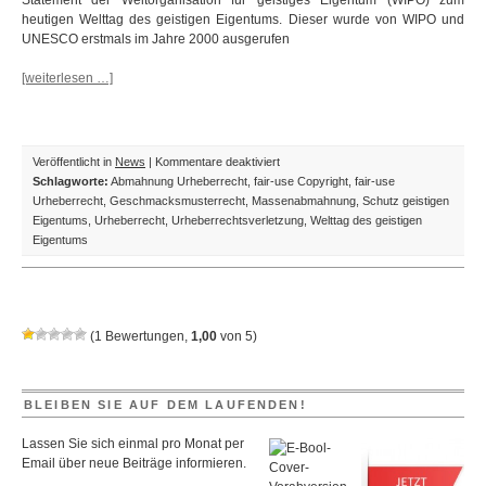
Statement der Weltorganisation für geistiges Eigentum (WIPO) zum
heutigen Welttag des geistigen Eigentums. Dieser wurde von WIPO und
UNESCO erstmals im Jahre 2000 ausgerufen
[weiterlesen …]
für
Veröffentlicht in
News
|
Kommentare deaktiviert
Visionary
Schlagworte:
Abmahnung Urheberrecht
,
fair-use Copyright
,
fair-use
Innovators:
Urheberrecht
,
Geschmacksmusterrecht
,
Massenabmahnung
,
Schutz geistigen
13.
Eigentums
,
Urheberrecht
,
Urheberrechtsverletzung
,
Welttag des geistigen
Welttag
Eigentums
des
geistigen
Eigentums
am
(
1
Bewertungen,
1,00
von
5
)
26.
April
2012
BLEIBEN SIE AUF DEM LAUFENDEN!
Lassen Sie sich einmal pro Monat per
Email über neue Beiträge informieren.