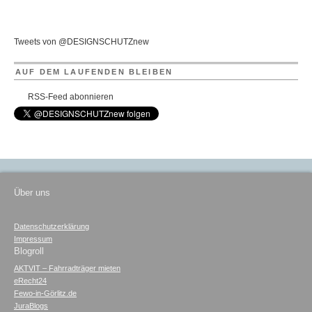
Tweets von @DESIGNSCHUTZnew
AUF DEM LAUFENDEN BLEIBEN
RSS-Feed abonnieren
Über uns
Datenschutzerklärung
Impressum
Blogroll
AKTVIT – Fahrradträger mieten
eRecht24
Fewo-in-Görlitz.de
JuraBlogs