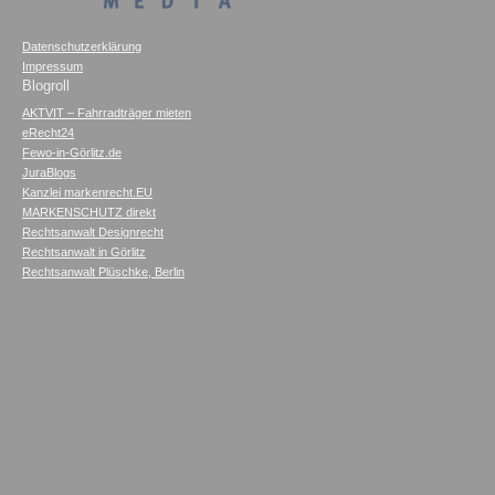
Datenschutzerklärung
Impressum
Blogroll
AKTVIT – Fahrradträger mieten
eRecht24
Fewo-in-Görlitz.de
JuraBlogs
Kanzlei markenrecht.EU
MARKENSCHUTZ direkt
Rechtsanwalt Designrecht
Rechtsanwalt in Görlitz
Rechtsanwalt Plüschke, Berlin