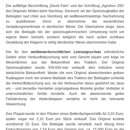
Die auffällige Beschriftung „Deutz-Fahr“ und der Schriftzug „Agrotron 200“
des Originals fehlten beim Nachbau. Dennoch sei der Spielzeugtraktor der
Beklagten laut Urteil aus Nürnberg als wettbewerbswidrige Nachahmung
zu qualifizieren. Denn er übernehme die wesentlichen
Gestaltungsmerkmale in identischer Weise. Die Übernahme zeige, dass
sich die Beklagte bei der spielzeugtechnischen Umsetzung nicht um
eigene Ideen bemüht, sondern lediglich die nach außen sichtbare
Gestaltung der Klägerin in völlig identischer Weise übernommen habe.
Die für den
wettbewerbsrechtlichen Leistungsschutz
erforderliche
Gefahr einer Herkunftstäuschung wird vom Gericht bejaht und folge im
Wesentlichen aus der Bekanntheit des Traktors.
Der Original
Spielzeugtraktor wurde 559.600-mal verkauft; dies indiziere seine
tatsächliche Bekanntheit. Weder die vom Original abweichenden gelben
Radkappen noch der andere Maßstab des Traktors der Beklagten schließe
die Herkunftstäuschung aus, da der Verbraucher daran gewöhnt sei, dass
ein – und derselbe Hersteller originalgetreue Modelle großer Vorbilder in
unterschiedlicher Größe herstelle. Auch die abweichende gelbe
Farbdeckung der Abdeckkappen verstehe er nicht als relevante
Abweichung.
Das Plagiat wurde in den Filialen eines Bettenfachgeschäfts für 5,03 Euro,
später sogar nur 2,10 Euro pro Stück verkauft. Das Original kostete
annähernd 20 Euro. Die Beklagte wurde verurteilt, nach Abzug ihres
Einkaufspreises von 1,54 Euro den Gewinn von ca. 15.000 Euro an die