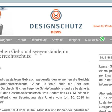
Ratgeber
Porträt
Rechtstexte
Anwälte
Designer
M
Newsletter
tehen Gebrauchsgegenstände im
errechtsschutz
BLEIB
Lassen S
s
einmal p
per Email
ndig gestalteten Gebrauchsgegenständen verwehren die Gerichte
neue Bei
rheberrechtsschutz. Grund: Es fehle ihnen die über dem
informier
 Durchschnittlichen liegende Schöpfungshöhe und es bestehe ja
eit des Geschmacksmusterschutzes. Anders das OLG München in
Abonente
eröffentlichten Begründung des Urteils vom 14. 10. 2010 im
DESIGNSC
eit.
kostenfr
Designsch
“ wurde 1934 vom Bauhaus-Künstler und Pionier der industriellen
Produzen