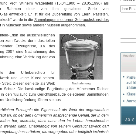
ltung Prof.
Wilhelm Wagenfeld
(15.04.1900 – 28.05.1990) als
im Rahmen einer von ihm gestalteten Serie von
as entwickelt. Er ist für die Zubereitung von Eiern, Pasteten,
erkoch” wurde in die
Sammlungen moderner Gebrauchskunst des
st in München
sowie anderer Museen aufgenommen.
eld-Erbin die ausschließlichen
en zum Zwecke der industriellen
chender Erzeugnisse, u.a. des
Anfang 2007 eine Nachahmung des
chahmung eine Verletzung der von
hte den Urheberschutz für
dwerk und keine Kunst seinen.
Streit. Dieser genieße als Werk
Nachahmung
en Schutz. Die fachkundige Begründung der Münchener Richter
ger in den fußläufig zum Gerichtsgebäude gelegenen Sammlungen
rer Urteilsbegründung führen sie aus:
erblichen Erzeugnis die Eigenschaft als Werk der angewandten
rauf an, ob der den Formensinn ansprechende Gehalt, der in dem
funden hat, ausreicht, dass nach den im Leben herrschenden
n werden kann. Unabhängig von seinem Gebrauchszweck darf
Formgebung beschränken, die vorgegeben oder lediglich technisch