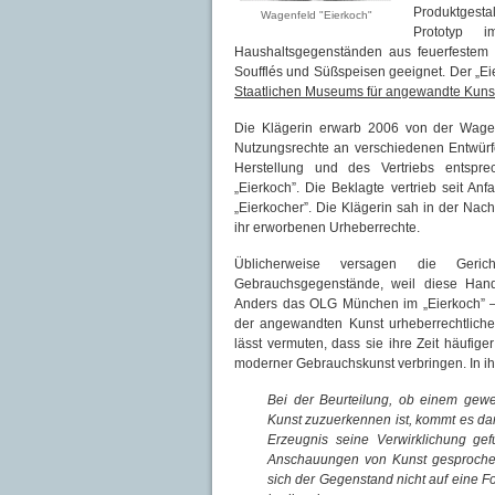
Produktgesta
Wagenfeld "Eierkoch"
Prototyp 
Haushaltsgegenständen aus feuerfestem Gl
Soufflés und Süßspeisen geeignet. Der „Ei
Staatlichen Museums für angewandte Kun
Die Klägerin erwarb 2006 von der Wagenf
Nutzungsrechte an verschiedenen Entwürf
Herstellung und des Vertriebs entspre
„Eierkoch”. Die Beklagte vertrieb seit 
„Eierkocher”. Die Klägerin sah in der Na
ihr erworbenen Urheberrechte.
Üblicherweise versagen die Geric
Gebrauchsgegenstände, weil diese Han
Anders das OLG München im „Eierkoch” – 
der angewandten Kunst urheberrechtlich
lässt vermuten, dass sie ihre Zeit häufi
moderner Gebrauchskunst verbringen. In ih
Bei der Beurteilung, ob einem gew
Kunst zuzuerkennen ist, kommt es da
Erzeugnis seine Verwirklichung ge
Anschauungen von Kunst gesproche
sich der Gegenstand nicht auf eine 