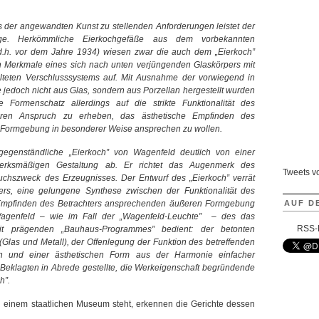
 der angewandten Kunst zu stellenden Anforderungen leistet der
ge. Herkömmliche Eierkochgefäße aus dem vorbekannten
d.h. vor dem Jahre 1934) wiesen zwar die auch dem „Eierkoch”
 Merkmale eines sich nach unten verjüngenden Glaskörpers mit
lteten Verschlusssystems auf. Mit Ausnahme der vorwiegend in
e jedoch nicht aus Glas, sondern aus Porzellan hergestellt wurden
 Formenschatz allerdings auf die strikte Funktionalität des
ren Anspruch zu erheben, das ästhetische Empfinden des
e Formgebung in besonderer Weise ansprechen zu wollen.
gegenständliche „Eierkoch” von Wagenfeld deutlich von einer
werksmäßigen Gestaltung ab. Er richtet das Augenmerk des
Tweets 
uchszweck des Erzeugnisses. Der Entwurf des „Eierkoch” verrät
rs, eine gelungene Synthese zwischen der Funktionalität des
AUF D
 Empfinden des Betrachters ansprechenden äußeren Formgebung
 Wagenfeld – wie im Fall der „Wagenfeld-Leuchte” – des das
RSS-
eit prägenden „Bauhaus-Programmes” bedient: der betonten
Glas und Metall), der Offenlegung der Funktion des betreffenden
len und einer ästhetischen Form aus der Harmonie einfacher
 Beklagten in Abrede gestellte, die Werkeigenschaft begründende
h”.
 einem staatlichen Museum steht, erkennen die Gerichte dessen