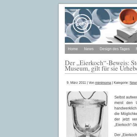
Home
News
Design des Tages
Der „Eierkoch“-Beweis: S
Museum, gilt für sie Urheb
9. März 2011 | Von
mimimoma
| Kategorie:
New
Selbst aufwe
meist den U
handwerklich
die Möglichk
der jetzt v
„Eierkoch“-Str
Der „Eierkoch