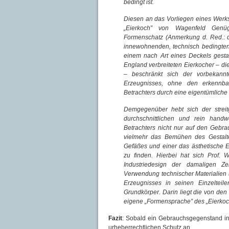
bedingt ist.
Diesen an das Vorliegen eines Werks
„Eierkoch” von Wagenfeld Genü
Formenschatz (Anmerkung d. Red.: 
innewohnenden, technisch bedingten
einem nach Art eines Deckels gesta
England verbreiteten Eierkocher – di
– beschränkt sich der vorbekannte
Erzeugnisses, ohne den erkennba
Betrachters durch eine eigentümlich
Demgegenüber hebt sich der streit
durchschnittlichen und rein hand
Betrachters nicht nur auf den Gebra
vielmehr das Bemühen des Gestalte
Gefäßes und einer das ästhetische
zu finden. Hierbei hat sich Prof.
Industriedesign der damaligen Z
Verwendung technischer Materialien (
Erzeugnisses in seinen Einzeltei
Grundkörper. Darin liegt die von den
eigene „Formensprache” des „Eierkoc
Fazit
: Sobald ein Gebrauchsgegenstand in
urheberrechtlichen Schutz an.