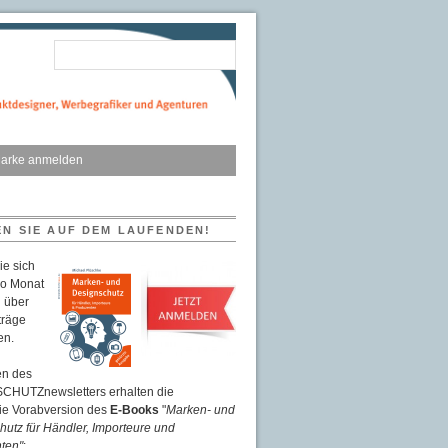
arke anmelden
EN SIE AUF DEM LAUFENDEN!
ie sich
ro Monat
 über
träge
en.
n des
HUTZnewsletters erhalten die
eie Vorabversion des
E-Books
"
Marken- und
utz für Händler, Importeure und
ten"
: