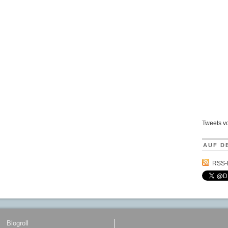
Tweets 
AUF D
RSS-
Blogroll