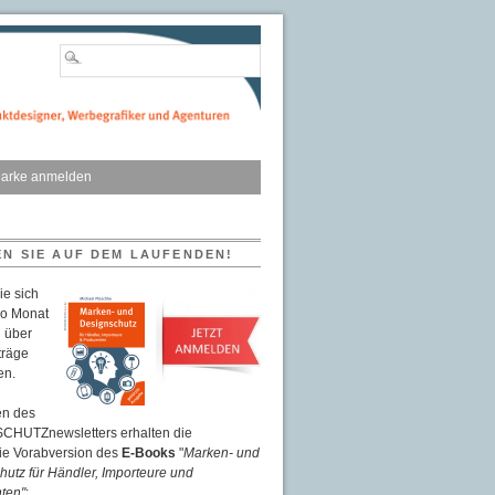
arke anmelden
EN SIE AUF DEM LAUFENDEN!
ie sich
ro Monat
 über
träge
en.
n des
HUTZnewsletters erhalten die
eie Vorabversion des
E-Books
"
Marken- und
utz für Händler, Importeure und
ten"
: