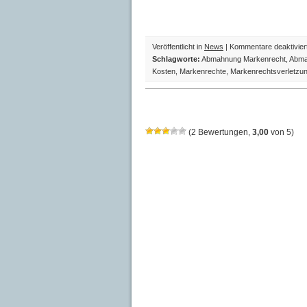
Veröffentlicht in
News
|
Kommentare deaktivier
Schlagworte:
Abmahnung Markenrecht
,
Abma
Kosten
,
Markenrechte
,
Markenrechtsverletzu
(
2
Bewertungen,
3,00
von
5
)