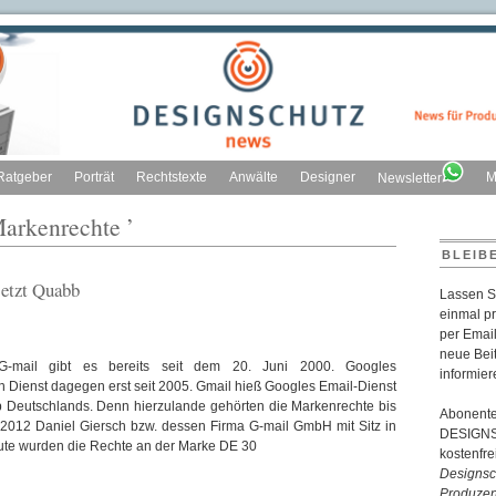
Ratgeber
Porträt
Rechtstexte
Anwälte
Designer
M
Newsletter
Markenrechte ’
BLEIB
jetzt Quabb
Lassen S
einmal p
per Email
neue Bei
-mail gibt es bereits seit dem 20. Juni 2000. Googles
informier
 Dienst dagegen erst seit 2005. Gmail hieß Googles Email-Dienst
b Deutschlands. Denn hierzulande gehörten die Markenrechte bis
Abonente
 2012 Daniel Giersch bzw. dessen Firma G-mail GmbH mit Sitz in
DESIGNSC
te wurden die Rechte an der Marke DE 30
kostenfr
Designsch
Produzen