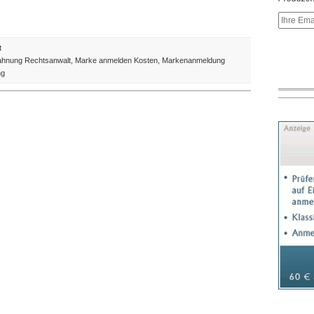
für
t
Google-
hnung Rechtsanwalt
,
Marke anmelden Kosten
,
Markenanmeldung
Markenstreit:
ng
Gmail
heißt
jetzt
Quabb