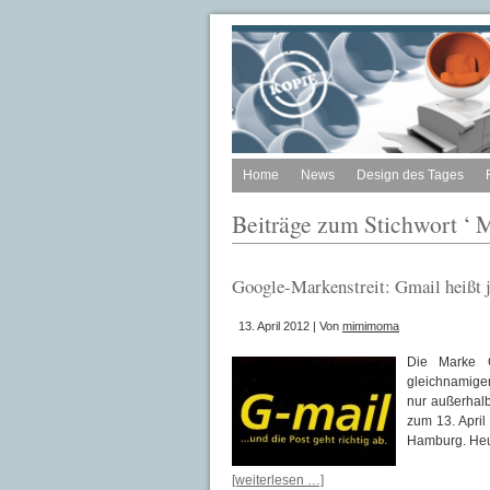
Home
News
Design des Tages
Beiträge zum Stichwort ‘ 
Google-Markenstreit: Gmail heißt 
13. April 2012 | Von
mimimoma
Die Marke G
gleichnamigen
nur außerhal
zum 13. April
Hamburg. Heu
[weiterlesen …]