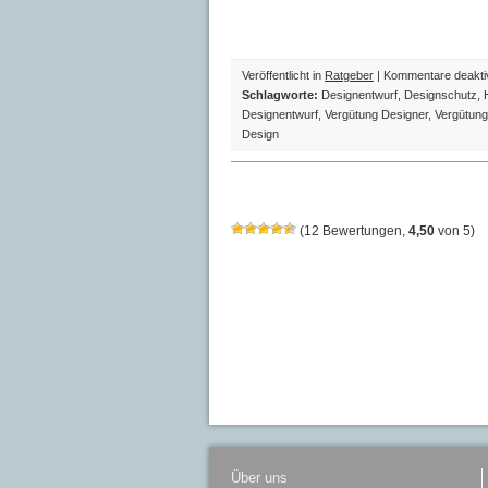
Veröffentlicht in
Ratgeber
|
Kommentare deaktiv
Schlagworte:
Designentwurf
,
Designschutz
,
Designentwurf
,
Vergütung Designer
,
Vergütung
Design
(
12
Bewertungen,
4,50
von
5
)
Über uns