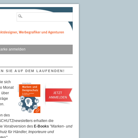
arke anmelden
EN SIE AUF DEM LAUFENDEN!
ie sich
ro Monat
 über
träge
en.
n des
HUTZnewsletters erhalten die
eie Vorabversion des
E-Books
"
Marken- und
utz für Händler, Importeure und
ten"
: