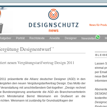
Ratgeber
Porträt
Rechtstexte
Anwälte
Designer
M
Newsletter
Vergütung Designentwurf ’
BLEIB
iert neuen Vergütungstarifvertrag Design 2011
Lassen S
einmal p
per Email
neue Bei
2011 präsentierte die Allianz deutscher Designer (AGD) in den
informier
stergärten den neuen Vergütungstarifvertrag Design. Das Motto der
 Veranstaltung mit anschließendem Get-together: „Design rechnet
Abonente
die Bundesregierung anerkannte die AGD als Branchenvertreterin
DESIGNSC
rch Ministerialrat Bernd Weismann ein Grußwort an die
kostenfr
 richten. Weismann ist zuständig für Grundsatzfragen der
Designsch
Produzen