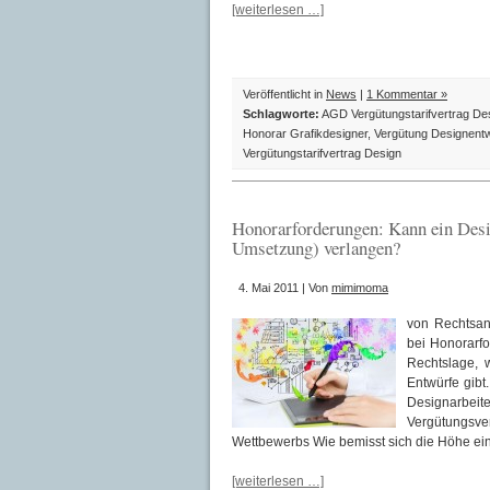
[weiterlesen …]
Veröffentlicht in
News
|
1 Kommentar »
Schlagworte:
AGD Vergütungstarifvertrag De
Honorar Grafikdesigner
,
Vergütung Designent
Vergütungstarifvertrag Design
Honorarforderungen: Kann ein Desi
Umsetzung) verlangen?
4. Mai 2011 | Von
mimimoma
von Rechtsanw
bei Honorarfo
Rechtslage, 
Entwürfe gibt
Designarbei
Vergütungsv
Wettbewerbs Wie bemisst sich die Höhe ein
[weiterlesen …]