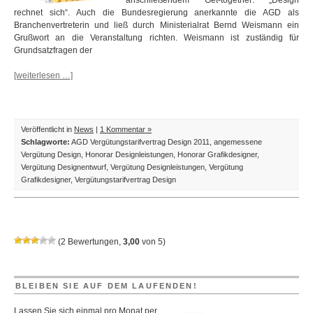
anschließendem Get-together: „Design
rechnet sich“. Auch die Bundesregierung anerkannte die AGD als
Branchenvertreterin und ließ durch Ministerialrat Bernd Weismann ein
Grußwort an die Veranstaltung richten. Weismann ist zuständig für
Grundsatzfragen der
[weiterlesen …]
Veröffentlicht in
News
|
1 Kommentar »
Schlagworte:
AGD Vergütungstarifvertrag Design 2011
,
angemessene
Vergütung Design
,
Honorar Designleistungen
,
Honorar Grafikdesigner
,
Vergütung Designentwurf
,
Vergütung Designleistungen
,
Vergütung
Grafikdesigner
,
Vergütungstarifvertrag Design
(
2
Bewertungen,
3,00
von
5
)
BLEIBEN SIE AUF DEM LAUFENDEN!
Lassen Sie sich einmal pro Monat per