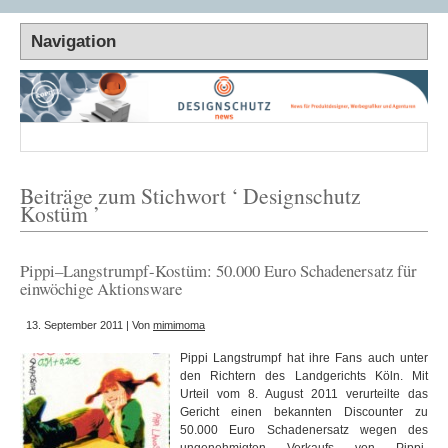
Beiträge zum Stichwort ‘ Designschutz
Kostüm ’
Pippi–Langstrumpf-Kostüm: 50.000 Euro Schadenersatz für
einwöchige Aktionsware
13. September 2011 | Von
mimimoma
Pippi Langstrumpf hat ihre Fans auch unter
den Richtern des Landgerichts Köln. Mit
Urteil vom 8. August 2011 verurteilte das
Gericht einen bekannten Discounter zu
50.000 Euro Schadenersatz wegen des