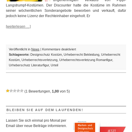
ungenehmigten Verkaufs von Pippi-
Langstrumpf-Kostümen. Der Discounter hatte die Kostüme im Rahmen
seiner wöchentlichen Sonderangebote beworben und verkauft, dafür
jedoch keine Lizenz der Rechteinhaber eingeholt. Er
[weiterlesen …]
für
Veröffentlicht in
News
|
Kommentare deaktiviert
Pippi–
Schlagworte:
Designschutz Kostüm
,
Urheberrecht Bekleidung
,
Urheberrecht
Langstrumpf-
Kostüm
,
Urheberrechtsverletzung
,
Urheberrechtsverletzung Romanfigur
,
Kostüm:
Urheberschutz Literaturfigur
,
Urteil
50.000
Euro
Schadenersatz
für
(
1
Bewertungen,
1,00
von
5
)
einwöchige
Aktionsware
BLEIBEN SIE AUF DEM LAUFENDEN!
Lassen Sie sich einmal pro Monat per
Email über neue Beiträge informieren.