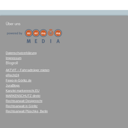
Über uns
Datenschutzerklärung
Impressum
Blogroll
AKTVIT – Fahrradträger mieten
eRecht24
Fewo-in-Görlitz.de
JuraBlogs
Kanzlei markenrecht.EU
MARKENSCHUTZ direkt
Rechtsanwalt Designrecht
Rechtsanwalt in Görlitz
Rechtsanwalt Plüschke, Berlin