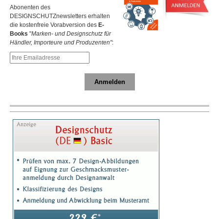
Abonenten des
DESIGNSCHUTZnewsletters erhalten
die kostenfreie Vorabversion des
E-
Books
"
Marken- und Designschutz für
Händler, Importeure und Produzenten"
:
Anmelden