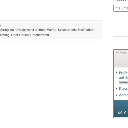
für
t
Urteil
 Verfügung
,
Urheberrecht amtliche Werke
,
Urheberrecht Briefmarken
,
bestätigt:
letzung
,
Urteil Gericht Urheberrecht
Wikipedia
darf
Loriot-
Briefmarke
nicht
nutzen