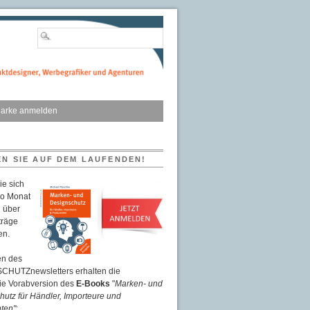
arke anmelden
EN SIE AUF DEM LAUFENDEN!
ie sich
ro Monat
 über
träge
en.
n des
HUTZnewsletters erhalten die
eie Vorabversion des
E-Books
"
Marken- und
utz für Händler, Importeure und
ten"
: