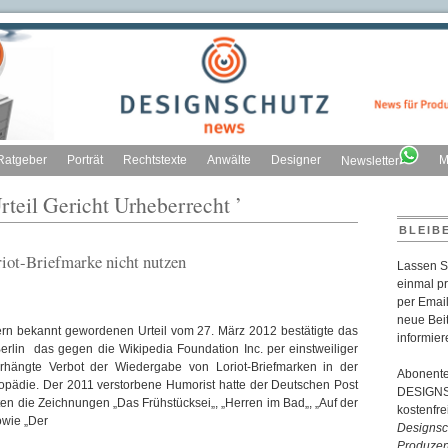
Ratgeber
Porträt
Rechtstexte
Anwälte
Designer
M
Newsletter
rteil Gericht Urheberrecht ’
BLEIB
riot-Briefmarke nicht nutzen
Lassen S
einmal p
per Email
neue Bei
ern bekannt gewordenen Urteil vom 27. März 2012 bestätigte das
informier
erlin das gegen die Wikipedia Foundation Inc. per einstweiliger
rhängte Verbot der Wiedergabe von Loriot-Briefmarken in der
Abonente
opädie. Der 2011 verstorbene Humorist hatte der Deutschen Post
DESIGNSC
en die Zeichnungen „Das Frühstücksei„, „Herren im Bad„, „Auf der
kostenfr
wie „Der
Designsch
Produzen