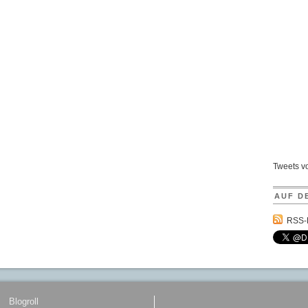
Tweets 
AUF D
RSS-
Blogroll