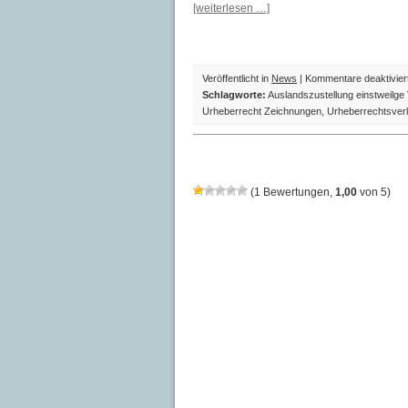
[weiterlesen …]
Veröffentlicht in
News
|
Kommentare deaktivier
Schlagworte:
Auslandszustellung einstweilge
Urheberrecht Zeichnungen
,
Urheberrechtsver
(
1
Bewertungen,
1,00
von
5
)