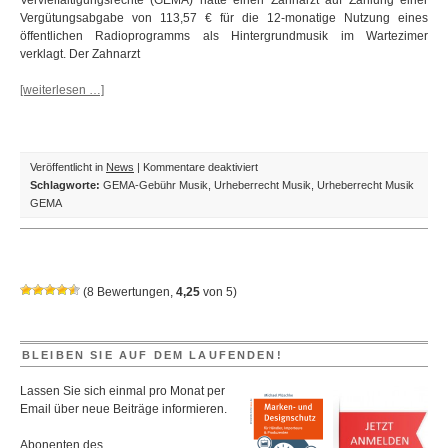
Vervielfältigungsrechte (GEMA) hatte einen Zahnarzt auf Zahlung einer
Vergütungsabgabe von 113,57 € für die 12-monatige Nutzung eines
öffentlichen Radioprogramms als Hintergrundmusik im Wartezimer
verklagt. Der Zahnarzt
[weiterlesen …]
für
Veröffentlicht in
News
|
Kommentare deaktiviert
Urheberrecht:
Schlagworte:
GEMA-Gebühr Musik
,
Urheberrecht Musik
,
Urheberrecht Musik
GEMA
GEMA
–
Schlappe
im
Wartezimmer
(
8
Bewertungen,
4,25
von
5
)
BLEIBEN SIE AUF DEM LAUFENDEN!
Lassen Sie sich einmal pro Monat per
Email über neue Beiträge informieren.
Abonenten des