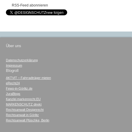
RSS-Feed abonnieren
Über uns
Datenschutzerklärung
Impressum
Blogroll
AKTVIT – Fahrradträger mieten
eRecht24
Fewo-in-Görlitz.de
JuraBlogs
Kanzlei markenrecht.EU
MARKENSCHUTZ direkt
Rechtsanwalt Designrecht
Rechtsanwalt in Görlitz
Rechtsanwalt Plüschke, Berlin