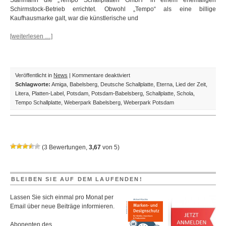
Stahmann die „Tempo Schallplatten GmbH“ in einem ehemaligen
Schirmstock-Betrieb errichtet. Obwohl „Tempo“ als eine billige
Kaufhausmarke galt, war die künstlerische und
[weiterlesen …]
für
Veröffentlicht in
News
|
Kommentare deaktiviert
In
Schlagworte:
Amiga
,
Babelsberg
,
Deutsche Schallplatte
,
Eterna
,
Lied der Zeit
,
eigener
Litera
,
Platten-Label
,
Potsdam
,
Potsdam-Babelsberg
,
Schallplatte
,
Schola
,
Sache:
Tempo Schallplatte
,
Weberpark Babelsberg
,
Weberpark Potsdam
Unser
Standort
im
ehemaligen
(
3
Bewertungen,
3,67
von
5
)
„Tempo“-
Schallplatten-
Werk
in
BLEIBEN SIE AUF DEM LAUFENDEN!
Potsdam-
Babelsberg
Lassen Sie sich einmal pro Monat per
kurz
Email über neue Beiträge informieren.
vorgestellt
Abonenten des